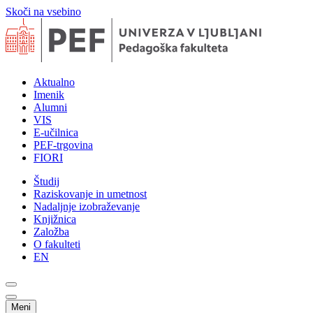
Skoči na vsebino
Aktualno
Imenik
Alumni
VIS
E-učilnica
PEF-trgovina
FIORI
Študij
Raziskovanje in umetnost
Nadaljnje izobraževanje
Knjižnica
Založba
O fakulteti
EN
Meni