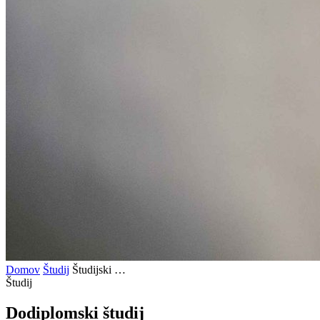
Domov
Študij
Študijski …
Študij
Dodiplomski
študij