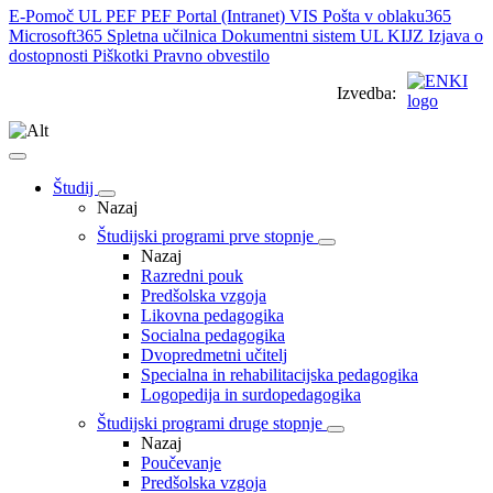
E-Pomoč UL PEF
PEF Portal (Intranet)
VIS
Pošta v oblaku365
Microsoft365
Spletna učilnica
Dokumentni sistem UL
KIJZ
Izjava o
dostopnosti
Piškotki
Pravno obvestilo
Izvedba:
Študij
Nazaj
Študijski programi prve stopnje
Nazaj
Razredni pouk
Predšolska vzgoja
Likovna pedagogika
Socialna pedagogika
Dvopredmetni učitelj
Specialna in rehabilitacijska pedagogika
Logopedija in surdopedagogika
Študijski programi druge stopnje
Nazaj
Poučevanje
Predšolska vzgoja