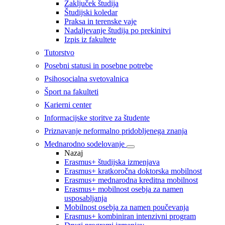
Zaključek študija
Študijski koledar
Praksa in terenske vaje
Nadaljevanje študija po prekinitvi
Izpis iz fakultete
Tutorstvo
Posebni statusi in posebne potrebe
Psihosocialna svetovalnica
Šport na fakulteti
Karierni center
Informacijske storitve za študente
Priznavanje neformalno pridobljenega znanja
Mednarodno sodelovanje
Nazaj
Erasmus+ študijska izmenjava
Erasmus+ kratkoročna doktorska mobilnost
Erasmus+ mednarodna kreditna mobilnost
Erasmus+ mobilnost osebja za namen
usposabljanja
Mobilnost osebja za namen poučevanja
Erasmus+ kombiniran intenzivni program