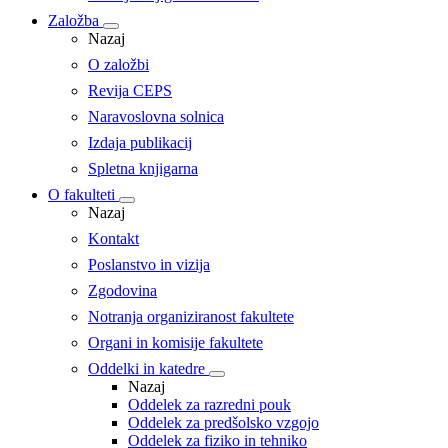
Založba
Nazaj
O založbi
Revija CEPS
Naravoslovna solnica
Izdaja publikacij
Spletna knjigarna
O fakulteti
Nazaj
Kontakt
Poslanstvo in vizija
Zgodovina
Notranja organiziranost fakultete
Organi in komisije fakultete
Oddelki in katedre
Nazaj
Oddelek za razredni pouk
Oddelek za predšolsko vzgojo
Oddelek za fiziko in tehniko