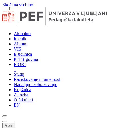
Skoči na vsebino
Aktualno
Imenik
Alumni
VIS
E-učilnica
PEF-trgovina
FIORI
Študij
Raziskovanje in umetnost
Nadaljnje izobraževanje
Knjižnica
Založba
O fakulteti
EN
Meni