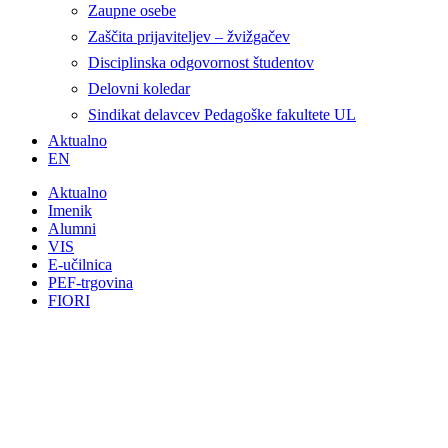
Zaupne osebe
Zaščita prijaviteljev – žvižgačev
Disciplinska odgovornost študentov
Delovni koledar
Sindikat delavcev Pedagoške fakultete UL
Aktualno
EN
Aktualno
Imenik
Alumni
VIS
E-učilnica
PEF-trgovina
FIORI