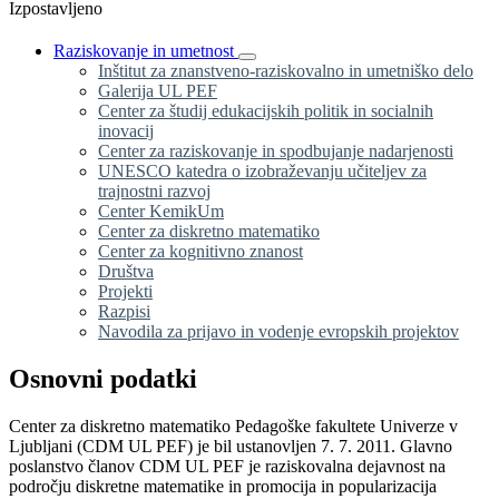
Izpostavljeno
Raziskovanje in umetnost
Inštitut za znanstveno-raziskovalno in umetniško delo
Galerija UL PEF
Center za študij edukacijskih politik in socialnih
inovacij
Center za raziskovanje in spodbujanje nadarjenosti
UNESCO katedra o izobraževanju učiteljev za
trajnostni razvoj
Center KemikUm
Center za diskretno matematiko
Center za kognitivno znanost
Društva
Projekti
Razpisi
Navodila za prijavo in vodenje evropskih projektov
Osnovni podatki
Center za diskretno matematiko Pedagoške fakultete Univerze v
Ljubljani (CDM UL PEF) je bil ustanovljen 7. 7. 2011. Glavno
poslanstvo članov CDM UL PEF je raziskovalna dejavnost na
področju diskretne matematike in promocija in popularizacija