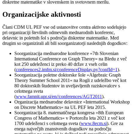
diskretne matematike v slovenskem in svetovnem merilu.
Organizacijske aktivnosti
Člani CDM UL PEF vse od ustanovitve centra aktivno sodelujejo
pri organizaciji številnih odmevnih mednarodnih konferenc,
delavnic in poletnih šol s področja diskretne matematike. Med
drugim so organizirali ali bili soorganizatorji naslednjih dogodkov:
Soorganizacija mednarodne konference »7th Slovenian
International Conference on Graph Theory« na Bledu z več
kot 250 udeleženci iz preko 40 držav z vseh celin
(
conferences2.imfm.si/conferenceDisplay.py?confId=1
).
Soorganizacija poletne doktorske šole »Algebraic Graph
Theory Summer School 2011« na Rogli z udeležbo več kot
80 doktorskih študentov in uveljavljenih raziskovalcev s
celotnega sveta
(
www.famnit.upr.si/en//conferences/AGT2011
).
Organizacija mednarodne delavnice »International Workshop
on Discrete Mathematics« na UL PEF leta 2015.
Soorganizacija 8. matematičnega kongresa »8th European
Congress of Mathematics« v Portorožu leta 2021 z več kot
1700 udeleženci s celotnega sveta (
www.8ecm.si
). Gre za
enega največjih znanstvenih dogodkov na področju