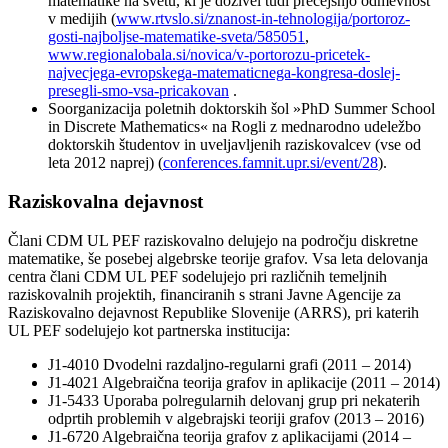
matematike na svetu, ki je doživel tudi precejšnjo odmevnost
v medijih (
www.rtvslo.si/znanost-in-tehnologija/portoroz-
gosti-najboljse-matematike-sveta/585051
,
www.regionalobala.si/novica/v-portorozu-pricetek-
najvecjega-evropskega-matematicnega-kongresa-doslej-
presegli-smo-vsa-pricakovan
.
Soorganizacija poletnih doktorskih šol »PhD Summer School
in Discrete Mathematics« na Rogli z mednarodno udeležbo
doktorskih študentov in uveljavljenih raziskovalcev (vse od
leta 2012 naprej) (
conferences.famnit.upr.si/event/28
).
Raziskovalna dejavnost
Člani CDM UL PEF raziskovalno delujejo na področju diskretne
matematike, še posebej algebrske teorije grafov. Vsa leta delovanja
centra člani CDM UL PEF sodelujejo pri različnih temeljnih
raziskovalnih projektih, financiranih s strani Javne Agencije za
Raziskovalno dejavnost Republike Slovenije (ARRS), pri katerih
UL PEF sodelujejo kot partnerska institucija:
J1-4010 Dvodelni razdaljno-regularni grafi (2011 – 2014)
J1-4021 Algebraična teorija grafov in aplikacije (2011 – 2014)
J1-5433 Uporaba polregularnih delovanj grup pri nekaterih
odprtih problemih v algebrajski teoriji grafov (2013 – 2016)
J1-6720 Algebraična teorija grafov z aplikacijami (2014 –