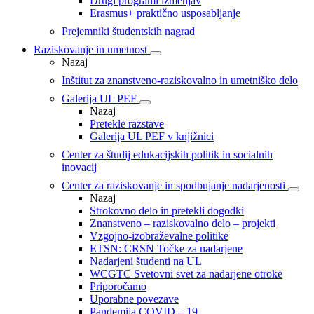
Drugi programi izmenjav
Erasmus+ praktično usposabljanje
Prejemniki študentskih nagrad
Raziskovanje in umetnost
Nazaj
Inštitut za znanstveno-raziskovalno in umetniško delo
Galerija UL PEF
Nazaj
Pretekle razstave
Galerija UL PEF v knjižnici
Center za študij edukacijskih politik in socialnih
inovacij
Center za raziskovanje in spodbujanje nadarjenosti
Nazaj
Strokovno delo in pretekli dogodki
Znanstveno – raziskovalno delo – projekti
Vzgojno-izobraževalne politike
ETSN: CRSN Točke za nadarjene
Nadarjeni študenti na UL
WCGTC Svetovni svet za nadarjene otroke
Priporočamo
Uporabne povezave
Pandemija COVID – 19