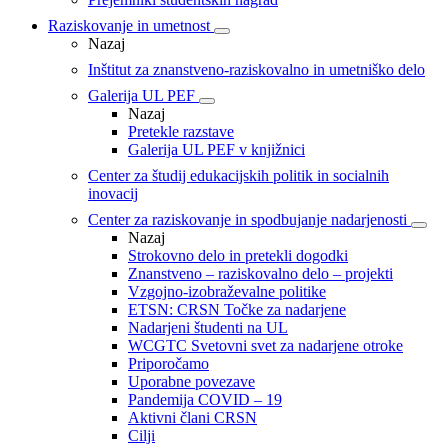
Raziskovanje in umetnost
Nazaj
Inštitut za znanstveno-raziskovalno in umetniško delo
Galerija UL PEF
Nazaj
Pretekle razstave
Galerija UL PEF v knjižnici
Center za študij edukacijskih politik in socialnih
inovacij
Center za raziskovanje in spodbujanje nadarjenosti
Nazaj
Strokovno delo in pretekli dogodki
Znanstveno – raziskovalno delo – projekti
Vzgojno-izobraževalne politike
ETSN: CRSN Točke za nadarjene
Nadarjeni študenti na UL
WCGTC Svetovni svet za nadarjene otroke
Priporočamo
Uporabne povezave
Pandemija COVID – 19
Aktivni člani CRSN
Cilji