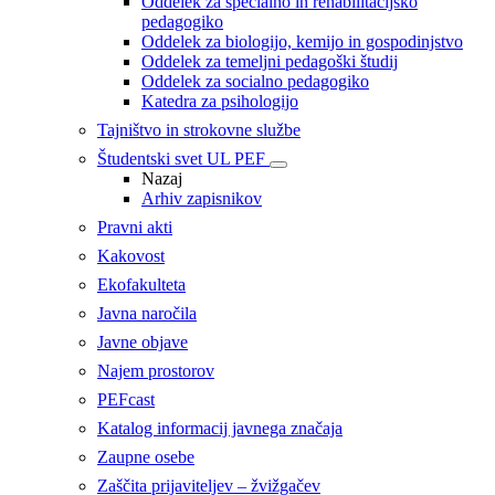
Oddelek za specialno in rehabilitacijsko
pedagogiko
Oddelek za biologijo, kemijo in gospodinjstvo
Oddelek za temeljni pedagoški študij
Oddelek za socialno pedagogiko
Katedra za psihologijo
Tajništvo in strokovne službe
Študentski svet UL PEF
Nazaj
Arhiv zapisnikov
Pravni akti
Kakovost
Ekofakulteta
Javna naročila
Javne objave
Najem prostorov
PEFcast
Katalog informacij javnega značaja
Zaupne osebe
Zaščita prijaviteljev – žvižgačev