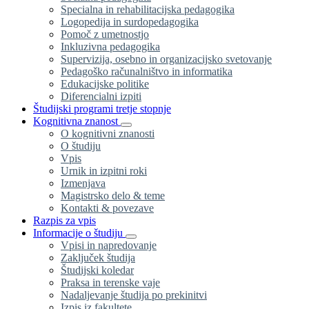
Specialna in rehabilitacijska pedagogika
Logopedija in surdopedagogika
Pomoč z umetnostjo
Inkluzivna pedagogika
Supervizija, osebno in organizacijsko svetovanje
Pedagoško računalništvo in informatika
Edukacijske politike
Diferencialni izpiti
Študijski programi tretje stopnje
Kognitivna znanost
O kognitivni znanosti
O študiju
Vpis
Urnik in izpitni roki
Izmenjava
Magistrsko delo & teme
Kontakti & povezave
Razpis za vpis
Informacije o študiju
Vpisi in napredovanje
Zaključek študija
Študijski koledar
Praksa in terenske vaje
Nadaljevanje študija po prekinitvi
Izpis iz fakultete