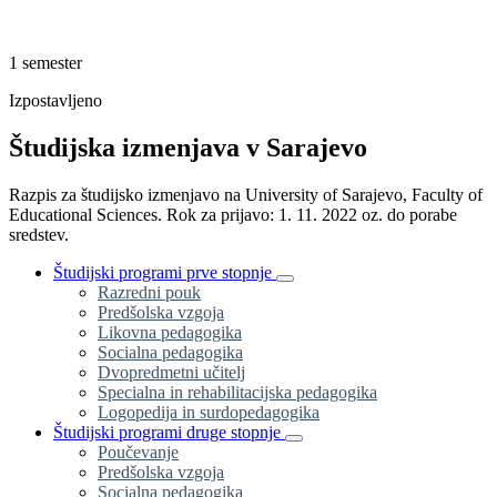
1 semester
Izpostavljeno
Študijska izmenjava v Sarajevo
Razpis za študijsko izmenjavo na University of Sarajevo, Faculty of
Educational Sciences. Rok za prijavo: 1. 11. 2022 oz. do porabe
sredstev.
Študijski programi prve stopnje
Razredni pouk
Predšolska vzgoja
Likovna pedagogika
Socialna pedagogika
Dvopredmetni učitelj
Specialna in rehabilitacijska pedagogika
Logopedija in surdopedagogika
Študijski programi druge stopnje
Poučevanje
Predšolska vzgoja
Socialna pedagogika