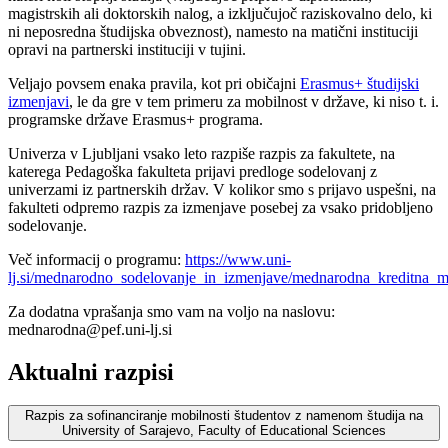
magistrskih ali doktorskih nalog, a izključujoč raziskovalno delo, ki
ni neposredna študijska obveznost), namesto na matični instituciji
opravi na partnerski instituciji v tujini.
Veljajo povsem enaka pravila, kot pri običajni
Erasmus+ študijski
izmenjavi
, le da gre v tem primeru za mobilnost v države, ki niso t. i.
programske države Erasmus+ programa.
Univerza v Ljubljani vsako leto razpiše razpis za fakultete, na
katerega Pedagoška fakulteta prijavi predloge sodelovanj z
univerzami iz partnerskih držav. V kolikor smo s prijavo uspešni, na
fakulteti odpremo razpis za izmenjave posebej za vsako pridobljeno
sodelovanje.
Več informacij o programu:
https://www.uni-
lj.si/mednarodno_sodelovanje_in_izmenjave/mednarodna_kreditna_mo
Za dodatna vprašanja smo vam na voljo na naslovu:
mednarodna@pef.uni-lj.si
Aktualni razpisi
Razpis za sofinanciranje mobilnosti študentov z namenom študija na
University of Sarajevo, Faculty of Educational Sciences