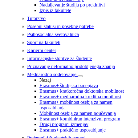
Nadaljevanje študija po prekinitvi
Izpis iz fakultete
Tutorstvo
Posebni statusi in posebne potrebe
Psihosocialna svetovalnica
Šport na fakulteti
Karierni center
Informacijske storitve za študente
Priznavanje neformalno pridobljenega znanja
Mednarodno sodelovanje
Nazaj
Erasmus+ študijska izmenjava
Erasmus+ kratkoročna doktorska mobilnost
Erasmus+ mednarodna kreditna mobilnost
Erasmus+ mobilnost osebja za namen
usposabljanja
Mobilnost osebja za namen poučevanja
Erasmus+ kombiniran intenzivni program
Drugi programi izmenjav
Erasmus+ praktično usposabljanje
Prejemniki študentskih nagrad