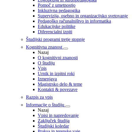
Pomoč z umetnostjo
Inkluzivna pedagogika
Supervizija, osebno in organizacijsko svetovanje
Pedagoško računalništvo in informatika
Edukacijske politike
Diferencialni izpiti
Študijski programi tretje stopnje
Kognitivna znanost
Nazaj
O kognitivni znanosti
O študiju
Vpis
Urnik in izpitni roki
Izmenjava
Magistrsko delo & teme
Kontakti & povezave
Razpis za vpis
Informacije o študiju
Nazaj
Vpisi in napredovanje
Zaključek študija
Študijski koledar
Praksa in terenske vaje