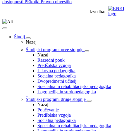
dostopnosti
Piškotki
Pravno obvestilo
Izvedba:
Študij
Nazaj
Študijski programi prve stopnje
Nazaj
Razredni pouk
Predšolska vzgoja
Likovna pedagogika
Socialna pedagogika
Dvopredmetni učitelj
Specialna in rehabilitacijska pedagogika
Logopedija in surdopedagogika
Študijski programi druge stopnje
Nazaj
Poučevanje
Predšolska vzgoja
Socialna pedagogika
Specialna in rehabilitacijska pedagogika
Logopedija in surdopedagogika