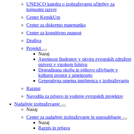
UNESCO katedra o izobraževanju učiteljev za
trajnostni razvoj
Center KemikUm
Center za diskretno matematiko
Center za kognitivno znanost
Društva
Projekti
Nazaj
Agentnost študentov v okviru evropskih združenj
univerz v visokem šolstvu
Degradirana okolja in njihovo oživljanje v
kulturni prostor z umetnostjo
Generativna umetna inteligenca v izobraževanju
Razpisi
Navodila za prijavo in vodenje evropskih projektov
Nadaljnje izobraževanje
Nazaj
Center za nadaljnje izobraževanje in usposabljanje
Nazaj
Razpis in prijava