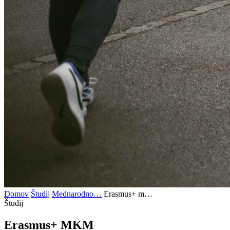
Domov
Študij
Mednarodno…
Erasmus+ m…
Študij
Erasmus+
MKM