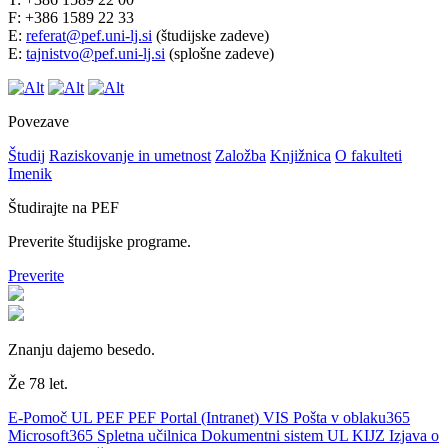
F: +386 1589 22 33
E:
referat@pef.uni-lj.si
(študijske zadeve)
E:
tajnistvo@pef.uni-lj.si
(splošne zadeve)
Povezave
Študij
Raziskovanje in umetnost
Založba
Knjižnica
O fakulteti
Imenik
Študirajte na PEF
Preverite študijske programe.
Preverite
Znanju dajemo besedo.
Že 78 let.
E-Pomoč UL PEF
PEF Portal (Intranet)
VIS
Pošta v oblaku365
Microsoft365
Spletna učilnica
Dokumentni sistem UL
KIJZ
Izjava o