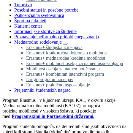
Tutorstvo
Posebni statusi in posebne potrebe
Psihosocialna svetovalnica
Šport na fakulteti
Karierni center
Informacijske storitve za študente
Priznavanje neformalno pridobljenega znanja
Mednarodno sodelovanje
Erasmus+ študijska izmenjava
Erasmus+ kratkoročna doktorska mobilnost
Erasmus+ mednarodna kreditna mobilnost
Erasmus+ mobilnost osebja za namen usposabljanja
Mobilnost osebja za namen poučevanja
Erasmus+ kombiniran intenzivni program
Drugi programi izmenjav
Erasmus+ praktično usposabljanje
Prejemniki študentskih nagrad
Program Erasmus+ v ključnem ukrepu KA1, v okviru akcije
Mednarodna kreditna mobilnost (KA107), omogoča
projekte
mobilnosti v visokem šolstvu, ki potekajo
med
Programskimi in Partnerskimi državami.
Program študentu omogoča, da del rednih študijskih obveznosti na
kateri koli stopnji študija (vključujoč pripravo diplomskih,