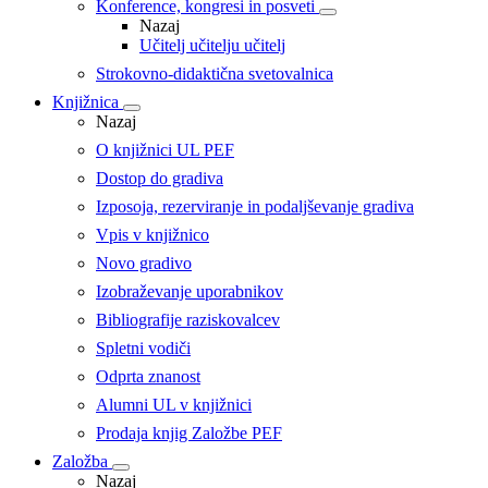
Konference, kongresi in posveti
Nazaj
Učitelj učitelju učitelj
Strokovno-didaktična svetovalnica
Knjižnica
Nazaj
O knjižnici UL PEF
Dostop do gradiva
Izposoja, rezerviranje in podaljševanje gradiva
Vpis v knjižnico
Novo gradivo
Izobraževanje uporabnikov
Bibliografije raziskovalcev
Spletni vodiči
Odprta znanost
Alumni UL v knjižnici
Prodaja knjig Založbe PEF
Založba
Nazaj