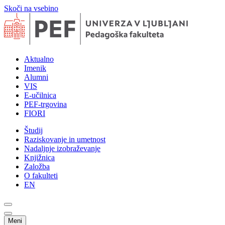
Skoči na vsebino
Aktualno
Imenik
Alumni
VIS
E-učilnica
PEF-trgovina
FIORI
Študij
Raziskovanje in umetnost
Nadaljnje izobraževanje
Knjižnica
Založba
O fakulteti
EN
Meni