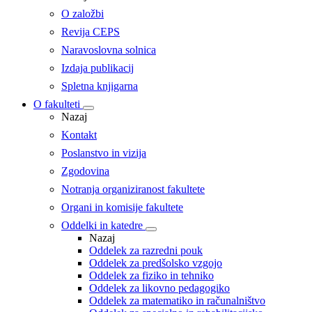
O založbi
Revija CEPS
Naravoslovna solnica
Izdaja publikacij
Spletna knjigarna
O fakulteti
Nazaj
Kontakt
Poslanstvo in vizija
Zgodovina
Notranja organiziranost fakultete
Organi in komisije fakultete
Oddelki in katedre
Nazaj
Oddelek za razredni pouk
Oddelek za predšolsko vzgojo
Oddelek za fiziko in tehniko
Oddelek za likovno pedagogiko
Oddelek za matematiko in računalništvo