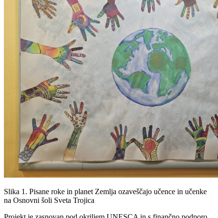
Slika 1. Pisane roke in planet Zemlja ozaveščajo učence in učenke
na Osnovni šoli Sveta Trojica
Projekt je zasnovan pod okriljem UNESCA in s finančno podporo