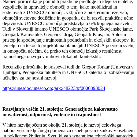
Namen priročnika je ponuditi praktične predloge in ideje za učitelje,
vzgojitelje in upravitelje območij o tem, kako mobilizirati in
sodelovati z UNESCO območji, vključno z biosfernimi rezervati,
območji svetovne dediščine in geoparki, da bi razvili praktične učne
dejavnosti. UNESCO območja predstavljajo 6% kopnega na svetu.
Tudi v Sloveniji imamo UNESCO območja: Park Škocjanske jame,
Geopark Karavanke, Geopark Idrija, Geopark Kras, itn. Splošni
pristop je spodbujanje trajnostnih podnebnih in okoljskih ukrepov, ki
temeljijo na tekočih projektih na območjih UNESCA po vsem svetu,
in omogočiti učečim, da preko teh območij izkusijo resničnost
trajnostnega razvoja v njihovih lokalnih kontekstih.
Recenzijo priročnika je prispeval tudi dr. Gregor Torkar (Univerza v
Ljubljani, Pedagoška fakulteta in UNESCO katedra o izobraževanju
učiteljev za trajnostni razvoj.
https://unesdoc.unesco.org/ark:/48223/pf0000393024
Razvijanje veščin 21. stoletja: Generacije za kakovostno
inovativnost, odpornost, vodenje in trajnostnost
V hitro razvijajočem se okolju 21. stoletja je razvoj celovitega
nabora veščin ključnega pomena za uspeh posameznikov v osebnem
in poklicnem življenju. Svet, ki ga zaznamujeta tehnološki napredek