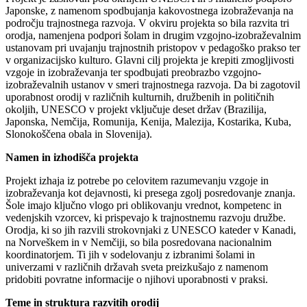
Japonske, z namenom spodbujanja kakovostnega izobraževanja na
področju trajnostnega razvoja. V okviru projekta so bila razvita tri
orodja, namenjena podpori šolam in drugim vzgojno-izobraževalnim
ustanovam pri uvajanju trajnostnih pristopov v pedagoško prakso ter
v organizacijsko kulturo. Glavni cilj projekta je krepiti zmogljivosti
vzgoje in izobraževanja ter spodbujati preobrazbo vzgojno-
izobraževalnih ustanov v smeri trajnostnega razvoja. Da bi zagotovil
uporabnost orodij v različnih kulturnih, družbenih in političnih
okoljih, UNESCO v projekt vključuje deset držav (Brazilija,
Japonska, Nemčija, Romunija, Kenija, Malezija, Kostarika, Kuba,
Slonokoščena obala in Slovenija).
Namen in izhodišča projekta
Projekt izhaja iz potrebe po celovitem razumevanju vzgoje in
izobraževanja kot dejavnosti, ki presega zgolj posredovanje znanja.
Šole imajo ključno vlogo pri oblikovanju vrednot, kompetenc in
vedenjskih vzorcev, ki prispevajo k trajnostnemu razvoju družbe.
Orodja, ki so jih razvili strokovnjaki z UNESCO kateder v Kanadi,
na Norveškem in v Nemčiji, so bila posredovana nacionalnim
koordinatorjem. Ti jih v sodelovanju z izbranimi šolami in
univerzami v različnih državah sveta preizkušajo z namenom
pridobiti povratne informacije o njihovi uporabnosti v praksi.
Teme in struktura razvitih orodij