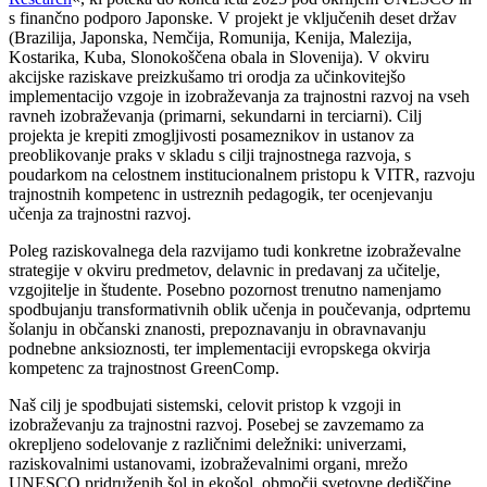
s finančno podporo Japonske. V projekt je vključenih deset držav
(Brazilija, Japonska, Nemčija, Romunija, Kenija, Malezija,
Kostarika, Kuba, Slonokoščena obala in Slovenija). V okviru
akcijske raziskave preizkušamo tri orodja za učinkovitejšo
implementacijo vzgoje in izobraževanja za trajnostni razvoj na vseh
ravneh izobraževanja (primarni, sekundarni in terciarni). Cilj
projekta je krepiti zmogljivosti posameznikov in ustanov za
preoblikovanje praks v skladu s cilji trajnostnega razvoja, s
poudarkom na celostnem institucionalnem pristopu k VITR, razvoju
trajnostnih kompetenc in ustreznih pedagogik, ter ocenjevanju
učenja za trajnostni razvoj.
Poleg raziskovalnega dela razvijamo tudi konkretne izobraževalne
strategije v okviru predmetov, delavnic in predavanj za učitelje,
vzgojitelje in študente. Posebno pozornost trenutno namenjamo
spodbujanju transformativnih oblik učenja in poučevanja, odprtemu
šolanju in občanski znanosti, prepoznavanju in obravnavanju
podnebne anksioznosti, ter implementaciji evropskega okvirja
kompetenc za trajnostnost GreenComp.
Naš cilj je spodbujati sistemski, celovit pristop k vzgoji in
izobraževanju za trajnostni razvoj. Posebej se zavzemamo za
okrepljeno sodelovanje z različnimi deležniki: univerzami,
raziskovalnimi ustanovami, izobraževalnimi organi, mrežo
UNESCO pridruženih šol in ekošol, območji svetovne dediščine,