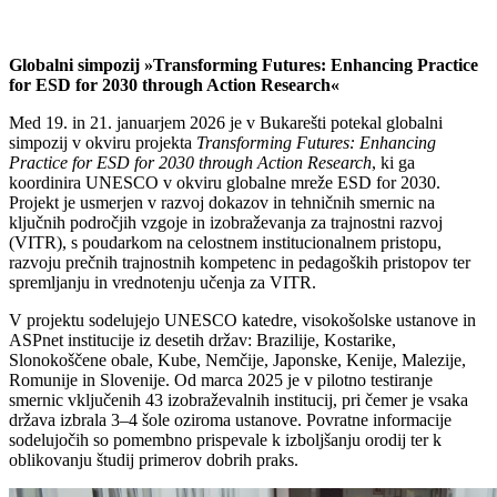
Globalni simpozij »Transforming Futures: Enhancing Practice
for ESD for 2030 through Action Research«
Med 19. in 21. januarjem 2026 je v Bukarešti potekal globalni
simpozij v okviru projekta
Transforming Futures: Enhancing
Practice for ESD for 2030 through Action Research
, ki ga
koordinira UNESCO v okviru globalne mreže ESD for 2030.
Projekt je usmerjen v razvoj dokazov in tehničnih smernic na
ključnih področjih vzgoje in izobraževanja za trajnostni razvoj
(VITR), s poudarkom na celostnem institucionalnem pristopu,
razvoju prečnih trajnostnih kompetenc in pedagoških pristopov ter
spremljanju in vrednotenju učenja za VITR.
V projektu sodelujejo UNESCO katedre, visokošolske ustanove in
ASPnet institucije iz desetih držav: Brazilije, Kostarike,
Slonokoščene obale, Kube, Nemčije, Japonske, Kenije, Malezije,
Romunije in Slovenije. Od marca 2025 je v pilotno testiranje
smernic vključenih 43 izobraževalnih institucij, pri čemer je vsaka
država izbrala 3–4 šole oziroma ustanove. Povratne informacije
sodelujočih so pomembno prispevale k izboljšanju orodij ter k
oblikovanju študij primerov dobrih praks.