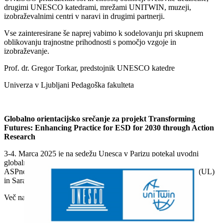
drugimi UNESCO katedrami, mrežami UNITWIN, muzeji,
izobraževalnimi centri v naravi in drugimi partnerji.
Vse zainteresirane še naprej vabimo k sodelovanju pri skupnem
oblikovanju trajnostne prihodnosti s pomočjo vzgoje in
izobraževanje.
Prof. dr. Gregor Torkar, predstojnik UNESCO katedre
Univerza v Ljubljani Pedagoška fakulteta
Globalno orientacijsko srečanje za projekt Transforming
Futures: Enhancing Practice for ESD for 2030 through Action
Research
3-4. Marca 2025 je na sedežu Unesca v Parizu potekal uvodni
globalni orientacijski sestanek za raziskovalce in predstavnike
ASPnet iz 11 držav. Slovenijo sta zastopala dr. Gregor Torkar (UL)
in Sara Remžar (ASPnet).
Več na naslednji
povezavi