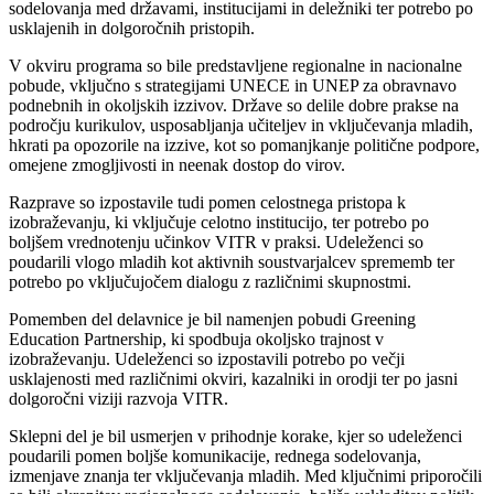
sodelovanja med državami, institucijami in deležniki ter potrebo po
usklajenih in dolgoročnih pristopih.
V okviru programa so bile predstavljene regionalne in nacionalne
pobude, vključno s strategijami UNECE in UNEP za obravnavo
podnebnih in okoljskih izzivov. Države so delile dobre prakse na
področju kurikulov, usposabljanja učiteljev in vključevanja mladih,
hkrati pa opozorile na izzive, kot so pomanjkanje politične podpore,
omejene zmogljivosti in neenak dostop do virov.
Razprave so izpostavile tudi pomen celostnega pristopa k
izobraževanju, ki vključuje celotno institucijo, ter potrebo po
boljšem vrednotenju učinkov VITR v praksi. Udeleženci so
poudarili vlogo mladih kot aktivnih soustvarjalcev sprememb ter
potrebo po vključujočem dialogu z različnimi skupnostmi.
Pomemben del delavnice je bil namenjen pobudi Greening
Education Partnership, ki spodbuja okoljsko trajnost v
izobraževanju. Udeleženci so izpostavili potrebo po večji
usklajenosti med različnimi okviri, kazalniki in orodji ter po jasni
dolgoročni viziji razvoja VITR.
Sklepni del je bil usmerjen v prihodnje korake, kjer so udeleženci
poudarili pomen boljše komunikacije, rednega sodelovanja,
izmenjave znanja ter vključevanja mladih. Med ključnimi priporočili