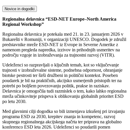
Novice in dogodki
Regionalna delavnica “ESD-NET Europe–North America
Regional Workshop”
Regionalna delavnica je potekala med 21. in 23. januarjem 2026 v
Bukarešti v Romuniji, v organizaciji UNESCO. Dogodek je združil
predstavnike mreže ESD-NET iz Evrope in Severne Amerike z
namenom pregleda napredka, izzivov in prihodnjih usmeritev na
področju vzgoje in izobraževanja za trajnostni razvoj (VITR).
Udeleženci so razpravljali o ključnih temah, kot so vključevanje
trajnosti v izobraževalne sisteme, podnebna odpornost, ohranjanje
biotske pestrosti ter širši družbeni in politični kontekst. Poseben
poudarek je bil na praktičnih, akcijsko usmerjenih pristopih ter na
potrebi po boljšem povezovanju politik, prakse in raziskav.
Delavnica je omogočila tudi razmislek o tem, kako lahko regionalna
mreža učinkoviteje prispeva k oblikovanju globalnih prioritet ESD
po letu 2030.
Med glavnimi cilji dogodka so bili izmenjava izkušenj pri izvajanju
programa ESD za 2030, krepitev znanja in kompetenc, razvoj
skupnega regionalnega akcijskega načrta ter priprava na globalno
konferenco ESD leta 2026. Udeleženci so poudarili pomen