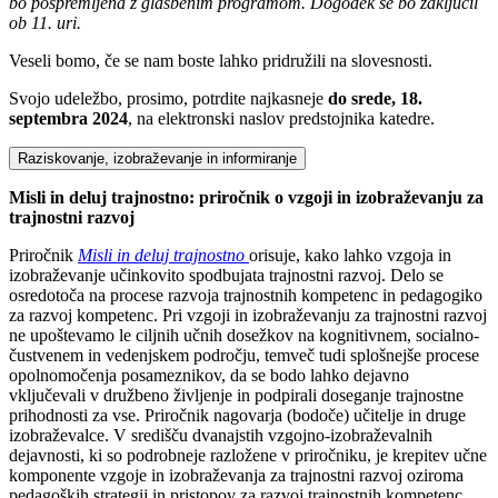
bo pospremljena z glasbenim programom. Dogodek se bo zaključil
ob 11. uri.
Veseli bomo, če se nam boste lahko pridružili na slovesnosti.
Svojo udeležbo, prosimo, potrdite najkasneje
do srede, 18.
septembra 2024
, na elektronski naslov predstojnika katedre.
Raziskovanje, izobraževanje in informiranje
Misli in deluj trajnostno: priročnik o vzgoji in izobraževanju za
trajnostni razvoj
Priročnik
Misli in deluj trajnostno
orisuje, kako lahko vzgoja in
izobraževanje učinkovito spodbujata trajnostni razvoj. Delo se
osredotoča na procese razvoja trajnostnih kompetenc in pedagogiko
za razvoj kompetenc. Pri vzgoji in izobraževanju za trajnostni razvoj
ne upoštevamo le ciljnih učnih dosežkov na kognitivnem, socialno-
čustvenem in vedenjskem področju, temveč tudi splošnejše procese
opolnomočenja posameznikov, da se bodo lahko dejavno
vključevali v družbeno življenje in podpirali doseganje trajnostne
prihodnosti za vse. Priročnik nagovarja (bodoče) učitelje in druge
izobraževalce. V središču dvanajstih vzgojno-izobraževalnih
dejavnosti, ki so podrobneje razložene v priročniku, je krepitev učne
komponente vzgoje in izobraževanja za trajnostni razvoj oziroma
pedagoških strategij in pristopov za razvoj trajnostnih kompetenc