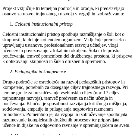
Projekt vključuje tri temeljna področja in orodja, ki predstavljajo
osnovo za razvoj trajnostnega razvoja v vzgoji in izobraževanju:
Celostni institucionalni pristop
Celostni institucionalni pristop spodbuja razmišljanje o šoli kot o
skupnosti, ki deluje kot enoten organizem. Vključuje premislek o
upravljanju ustanove, profesionalnem razvoju učiteljev, vlogi
učencev in povezovanju z lokalnim okoljem. Šola ni le prostor
poučevanja, temveč pomemben del družbenega prostora, ki prispeva
k oblikovanju skupnosti in širših družbenih sprememb.
Pedagogika in kompetence
Drugo področje se osredotoča na razvoj pedagoških pristopov in
kompetenc, potrebnih za doseganje ciljev trajnostnega razvoja. Pri
tem ne gre le za uresničevanje vsebinskih ciljev (npr. 17 ciljev
trajnostnega razvoja), temveč predvsem za način učenja in
poučevanja. Ključna je sposobnost razvijanja kritičnega mišljenja,
sodelovanja, empatije in prilagajanja negotovim razmeram
prihodnosti. Pomembno je, da vzgoja in izobraževanje spodbujata
razumevanje kompleksnih družbenih procesov ter pripravljata
učence in dijake na odgovorno ravnanje v spreminjajočem se svetu.