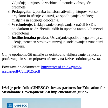
vključujejo trajnostne vsebine in metode v obstoječe
predmete.
Pedagogika
: Uporaba transformativnih pristopov, kot so
projektno in učenje v naravi, za spodbujanje kritičnega
mišljenja in etičnega odločanja.
Vrednotenje
: Usklajevanje ocenjevanja z načeli ESD s
poudarkom na družbenih izidih in uporaba raznolikih metod
vrednotenja.
Institucionalna praksa
: Ustvarjanje spodbudnega okolja za
učenje, nenehen strokovni razvoj in sodelovanje z zunanjimi
partnerji.
Cilj je opolnomočiti učitelje za učinkovito vključevanje trajnosti v
poučevanje in s tem pripravo učencev na izzive sodobnega sveta.
Povezava do dokumenta:
http://ceteesd.ed.okayama-
u.ac.jp/pdf/C2C2025.pdf
Izšel je priročnik »UNESCO sites as partners for Education for
Sustainable Development: An implementation guide«