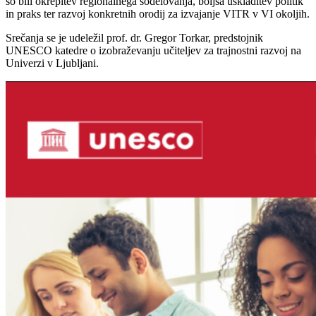
so bili okrepitev regionalnega sodelovanja, boljša uskladitev politik
in praks ter razvoj konkretnih orodij za izvajanje VITR v VI okoljih.
Srečanja se je udeležil prof. dr. Gregor Torkar, predstojnik
UNESCO katedre o izobraževanju učiteljev za trajnostni razvoj na
Univerzi v Ljubljani.