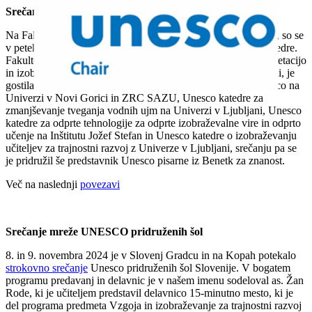
Srečanje slovenskih Unesco kateder v Kopru
Na Fakulteti za humanistične študije Univerze na Primorskem, so se
v petek, 7. februarja 2025, prvič sestale slovenske Unesco katedre.
Fakulteta, ki je že četrto leto nosilka Unesco katedre za interpretacijo
in izobraževanje za spodbujanje celostnih pristopov k dediščini, je
gostila predstavnike Krasoslovnega študijskega središča Unesco na
Univerzi v Novi Gorici in ZRC SAZU, Unesco katedre za
zmanjševanje tveganja vodnih ujm na Univerzi v Ljubljani, Unesco
katedre za odprte tehnologije za odprte izobraževalne vire in odprto
učenje na Inštitutu Jožef Stefan in Unesco katedre o izobraževanju
učiteljev za trajnostni razvoj z Univerze v Ljubljani, srečanju pa se
je pridružil še predstavnik Unesco pisarne iz Benetk za znanost.
Več na naslednji
povezavi
Srečanje mreže UNESCO pridruženih šol
8. in 9. novembra 2024 je v Slovenj Gradcu in na Kopah potekalo
strokovno srečanje
Unesco pridruženih šol Slovenije. V bogatem
programu predavanj in delavnic je v našem imenu sodeloval as. Žan
Rode, ki je učiteljem predstavil delavnico 15-minutno mesto, ki je
del programa predmeta Vzgoja in izobraževanje za trajnostni razvoj