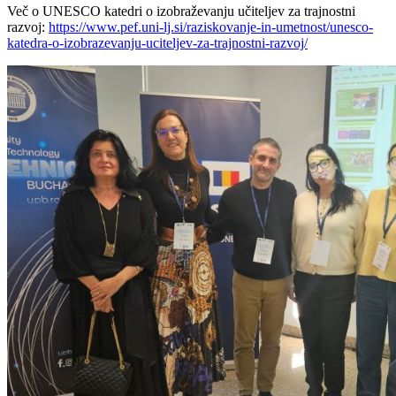
Več o UNESCO katedri o izobraževanju učiteljev za trajnostni
razvoj:
https://www.pef.uni-lj.si/raziskovanje-in-umetnost/unesco-
katedra-o-izobrazevanju-uciteljev-za-trajnostni-razvoj/