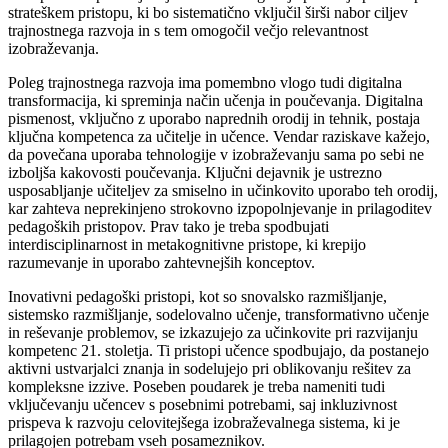
strateškem pristopu, ki bo sistematično vključil širši nabor ciljev
trajnostnega razvoja in s tem omogočil večjo relevantnost
izobraževanja.
Poleg trajnostnega razvoja ima pomembno vlogo tudi digitalna
transformacija, ki spreminja način učenja in poučevanja. Digitalna
pismenost, vključno z uporabo naprednih orodij in tehnik, postaja
ključna kompetenca za učitelje in učence. Vendar raziskave kažejo,
da povečana uporaba tehnologije v izobraževanju sama po sebi ne
izboljša kakovosti poučevanja. Ključni dejavnik je ustrezno
usposabljanje učiteljev za smiselno in učinkovito uporabo teh orodij,
kar zahteva neprekinjeno strokovno izpopolnjevanje in prilagoditev
pedagoških pristopov. Prav tako je treba spodbujati
interdisciplinarnost in metakognitivne pristope, ki krepijo
razumevanje in uporabo zahtevnejših konceptov.
Inovativni pedagoški pristopi, kot so snovalsko razmišljanje,
sistemsko razmišljanje, sodelovalno učenje, transformativno učenje
in reševanje problemov, se izkazujejo za učinkovite pri razvijanju
kompetenc 21. stoletja. Ti pristopi učence spodbujajo, da postanejo
aktivni ustvarjalci znanja in sodelujejo pri oblikovanju rešitev za
kompleksne izzive. Poseben poudarek je treba nameniti tudi
vključevanju učencev s posebnimi potrebami, saj inkluzivnost
prispeva k razvoju celovitejšega izobraževalnega sistema, ki je
prilagojen potrebam vseh posameznikov.