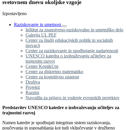
svetovnem dnevu okoljske vzgoje
Izpostavljeno
Raziskovanje in umetnost
Inštitut za znanstveno-raziskovalno in umetniško delo
Galerija UL PEF
Center za študij edukacijskih politik in socialnih
inovacij
Center za raziskovanje in spodbujanje nadarjenosti
UNESCO katedra o izobraževanju učiteljev za
trajnostni razvoj
Center KemikUm
Center za diskretno matematiko
Center za kognitivno znanost
Društva
Projekti
Razpisi
Navodila za prijavo in vodenje evropskih projektov
Predstavitev UNESCO katedre o izobraževanju učiteljev za
trajnostni razvoj
Namen katedre je spodbujati integriran sistem raziskovanja,
poučevanja in usposabljanja kot tudi vključevanje v družbeno