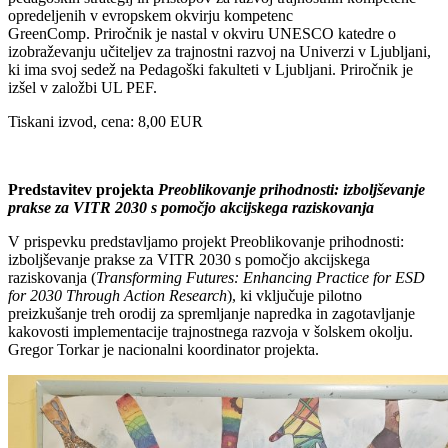
opredeljenih v evropskem okvirju kompetenc
GreenComp. Priročnik je nastal v okviru UNESCO katedre o
izobraževanju učiteljev za trajnostni razvoj na Univerzi v Ljubljani,
ki ima svoj sedež na Pedagoški fakulteti v Ljubljani. Priročnik je
izšel v založbi UL PEF.
Tiskani izvod, cena: 8,00 EUR
Predstavitev projekta
Preoblikovanje prihodnosti: izboljševanje
prakse za VITR 2030 s pomočjo akcijskega raziskovanja
V prispevku predstavljamo projekt Preoblikovanje prihodnosti:
izboljševanje prakse za VITR 2030 s pomočjo akcijskega
raziskovanja (
Transforming Futures: Enhancing Practice for ESD
for 2030 Through Action Research
), ki vključuje pilotno
preizkušanje treh orodij za spremljanje napredka in zagotavljanje
kakovosti implementacije trajnostnega razvoja v šolskem okolju.
Gregor Torkar je nacionalni koordinator projekta.