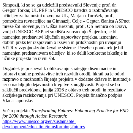
Simpozij, ki so se ga udeležili predstavniki Slovenije prof. dr.
Gregor Torkar, UL PEF in UNESCO katedra o izobraževanju
učiteljev za trajnostni razvoj na UL, Marjana Turnšek, prof.,
pomočnica ravnateljice na Gimnaziji Celje – Center, članica ASPnet
mreže šol Slovenije, in Urška Breznik, prof., OŠ Selnica ob Dravi,
vodja UNESCO ASPnet središča za osrednjo Štajersko, je bil
namenjen predstavitvi ključnih ugotovitev projekta, izmenjavi
dobrih praks ter razpravam o izzivih in priložnostih pri uvajanju
VITR v vzgojno-izobraževalne sisteme. Poseben poudarek je bil
namenjen predstavitvam učiteljev, ki so delili konkretne izkušnje in
učinke projekta na ravni šol.
Dogodek je prispeval k oblikovanju strategije diseminacije in
pripravi uradne predstavitve treh razvitih orodij, hkrati pa je odprl
razpravo o možnostih širjenja projekta v dodatne države in institucije
ter o nadaljnjih dejavnostih krepitve zmogljivosti. Projekt se bo
zaključil predvidoma junija 2026 z objavo treh orodij in rezultatov
akcijskega raziskovanja pri UNESCO. Projekt finančno podpira
Vlada Japonske.
Več o projektu
Transforming Futures: Enhancing Practice for ESD
for 2030 through Action Research
:
https://www.unesco.org/en/sustainable-
development/education/transforming-futures
.