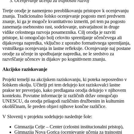
Ocenjevanje učenja za trajnostni razvoj
Tretje orodje je namenjeno preoblikovanju pristopov k ocenjevanju
znanja. Tradicionalno šolsko ocenjevanje pogosto meri predvsem
znanje, ki ga je mogoče kvantitativno izmeriti, pri tem pa pogosto
zanemarja osebnostno rast, sodelovanje, ustvarjalnost in druge
vidike celostnega razvoja posameznika. Cilj orodja je razviti
pristope, ki omogočajo bolj celovito spremljanje učenčevega ali
dijakovega napredka, vključno z uporabo formativnega spremljanja,
vrstniškega ocenjevanja in lastne refleksije. Ocenjevanje naj postane
orodje za učenje in spodbujanje napredka, ne le sredstvo za
razvrščanje učencev in dijakov po kognitivnem znanju.
Akcijsko raziskovanje
Projekt temelji na akcijskem raziskovanju, ki poteka neposredno v
šolskem okolju. Učitelji pri tem delujejo kot raziskovalci lastne
prakse ter preverjajo, kako predlagana orodja delujejo v njihovem
kontekstu. Povratne informacije iz različnih držav omogočajo
UNESCU, da orodja prilagodi različnim družbenim in kulturnim
okoliščinam, še preden objavi njihove končne različice.
V Slovenij v projektu sodelujejo naslednje šole:
Gimnazija Celje – Center (celostni institucionalni pristop),
Gimnazija Nova Gorica (ocenjevanje učenja za trajnostni