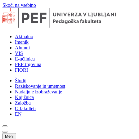
Skoči na vsebino
Aktualno
Imenik
Alumni
VIS
E-učilnica
PEF-trgovina
FIORI
Študij
Raziskovanje in umetnost
Nadaljnje izobraževanje
Knjižnica
Založba
O fakulteti
EN
Meni