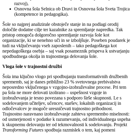
razvoj),
Osnovna šola Selnica ob Dravi in Osnovna šola Sveta Trojica
(kompetence in pedagogika).
Šole so najprej analizirale obstoječe stanje in na podlagi orodij
določile dodatne cilje ter kazalnike za spremljanje napredka. Tak
pristop omogoča dolgoročno spremljanje razvoja šole kot
organizacije, ki se nenehno uči in se izboljšuje. Poseben poudarek je
tudi na vključevanju vseh zaposlenih – tako pedagoškega kot
nepedagoškega osebja – saj vsak posameznik prispeva k ustvarjanju
spodbudnega okolja in trajnostnega delovanja šole.
Vloga šole v trajnostni družbi
Šola ima ključno vlogo pri spodbujanju transformativnih družbenih
sprememb, saj je danes približno 23 % svetovnega prebivalstva
neposredno vključenega v vzgojno-izobraževalne procese. Pri tem
pa šola ne more delovati izolirano – uspešnost vzgoje in
izobraževanja je tesno povezana s podporo širše skupnosti. Le s
sodelovanjem učiteljev, učencev, staršev, lokalnih organizacij in
odločevalcev je mogoče uresničevati trajnostno prihodnost.
Trajnostno naravnano izobraževanje zahteva spremembo miselnosti:
od usmerjenosti v podatke k razumevanju, od individualnega uspeha
k skupnemu delovanju ter od tekmovalnosti k sodelovanju. Projekt
Transforming Futures
spodbuja razmislek o tem, kaj pomeni