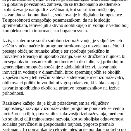
in globalna povezanost, zahteva, da se tradicionalno akademsko
izobraževanje nadgradi z veščinami, kot so kritično mišljenje,
ustvarjalnost, komunikacija, sodelovanje in digitalne kompetence.
Te sposobnosti omogočajo posameznikom, da ne le sledijo
spremembam, temveč jih aktivno sooblikujejo in vodijo v vedno bolj
kompleksnem in informacijsko bogatem svetu.
Izziv, s katerim se sooča sodobno izobraževanje, je vključitev teh
veščin v učne načrte in programe strokovnega razvoja na način, ki
presega običajno rutinsko učenje ter spodbuja praktično in
inovativno kreacijo in uporabo znanja. Gre za družbeno nujnost, ki
presega okvire posameznih predmetov in disciplin, saj prihodnjim
generacijam omogoča soočanje z globalnimi izzivi, ustvarjanje
inovacij in vodenje v dinamičnih, hitro spreminjajočih se okoljih.
Uspešen razvoj teh veščin zahteva sodelovanje med izobraževalci,
oblikovalci politik in vodilnimi v gospodarstvu, ki lahko skupaj
ustvarijo spodbudno okolje za pripravo posameznikov na izzive
prihodnosti.
Raziskave kažejo, da je kljub prizadevanjem za vključitev
trajnostnega razvoja v izobraževalne programe poudarek še vedno
pretežno na ciljih, povezanih s kakovostjo izobraževanja, medtem
ko so drugi cilji trajnostnega razvoja, kot so okoljska odgovornost,
socialna pravičnost in gospodarska trajnost, pogosto premalo
zastopani. To pomanjkanje celovite integracije poudarja potrebo po