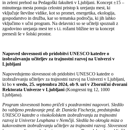
in zeleni prehod na Pedagoški fakulteti v Ljubljani. Koncept ±15 –
minutnega mesta ponuja celostni pristop k urejanju mest, ki
vključuje številne vidike, kot so promet, energetika, ekologija,
gospodarstvo in družba, kar so tematska področja, ki jih lahko
vključimo v učni program. Na delavnici so se učitelji spoznali z
zgodovino urejanja mest ter s t.i. rožami bližine ter ta koncept
prenesli še v šolski prostor.
Napoved slovesnosti ob pridobitvi UNESCO katedre o
izobraževanju učiteljev za trajnostni razvoj na Univerzi v
Ljubljani
Napovedujemo slovesnost ob pridobitvi UNESCO katedre o
izobraževanju učiteljev za trajnostni razvoj na Univerzi v Ljubljani,
ki bo
v sredo, 25. septembra 2024, ob 9. uri v Zbornični dvorani
Rektorata Univerze v Ljubljani
(Kongresni trg 12, 1000
Ljubljana).
Program slovesnosti bomo pričeli s pozdravnimi nagovori. Sledilo
bo vabljeno predavanje prof. dr. Daniela Fischerja, predstojnika
UNESCO katedre o visokošolskem izobraževanju za trajnostni
razvoj iz Univerze Leuphana v Nemčiji. Sledila bo okrogla miza o
kakovostnem izobraževanju učiteljev za trajnostni razvoj. Slovesnost