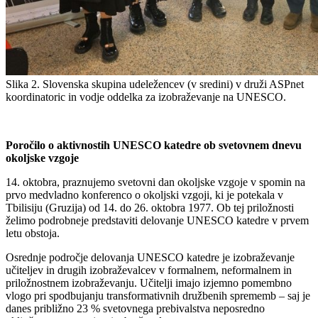
Slika 2. Slovenska skupina udeležencev (v sredini) v druži ASPnet
koordinatoric in vodje oddelka za izobraževanje na UNESCO.
Poročilo o aktivnostih UNESCO katedre ob svetovnem dnevu
okoljske vzgoje
14. oktobra, praznujemo svetovni dan okoljske vzgoje v spomin na
prvo medvladno konferenco o okoljski vzgoji, ki je potekala v
Tbilisiju (Gruzija) od 14. do 26. oktobra 1977. Ob tej priložnosti
želimo podrobneje predstaviti delovanje UNESCO katedre v prvem
letu obstoja.
Osrednje področje delovanja UNESCO katedre je izobraževanje
učiteljev in drugih izobraževalcev v formalnem, neformalnem in
priložnostnem izobraževanju. Učitelji imajo izjemno pomembno
vlogo pri spodbujanju transformativnih družbenih sprememb – saj je
danes približno 23 % svetovnega prebivalstva neposredno