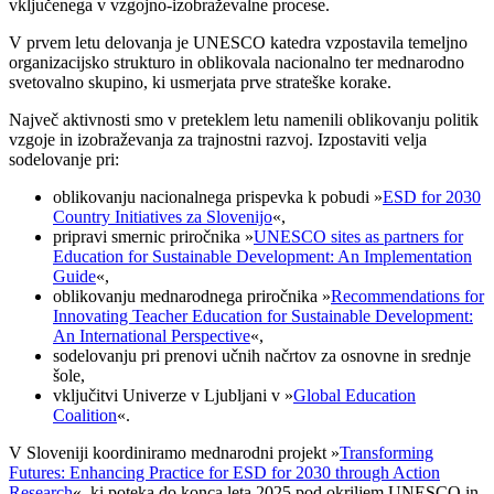
vključenega v vzgojno-izobraževalne procese.
V prvem letu delovanja je UNESCO katedra vzpostavila temeljno
organizacijsko strukturo in oblikovala nacionalno ter mednarodno
svetovalno skupino, ki usmerjata prve strateške korake.
Največ aktivnosti smo v preteklem letu namenili oblikovanju politik
vzgoje in izobraževanja za trajnostni razvoj. Izpostaviti velja
sodelovanje pri:
oblikovanju nacionalnega prispevka k pobudi »
ESD for 2030
Country Initiatives za Slovenijo
«,
pripravi smernic priročnika »
UNESCO sites as partners for
Education for Sustainable Development: An Implementation
Guide
«,
oblikovanju mednarodnega priročnika »
Recommendations for
Innovating Teacher Education for Sustainable Development:
An International Perspective
«,
sodelovanju pri prenovi učnih načrtov za osnovne in srednje
šole,
vključitvi Univerze v Ljubljani v »
Global Education
Coalition
«.
V Sloveniji koordiniramo mednarodni projekt »
Transforming
Futures: Enhancing Practice for ESD for 2030 through Action
Research
«, ki poteka do konca leta 2025 pod okriljem UNESCO in