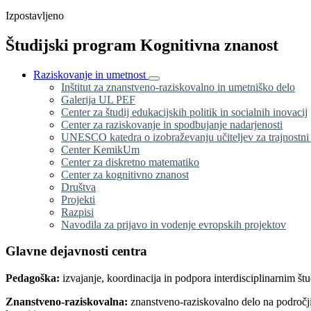
Izpostavljeno
Študijski program Kognitivna znanost
Raziskovanje in umetnost
Inštitut za znanstveno-raziskovalno in umetniško delo
Galerija UL PEF
Center za študij edukacijskih politik in socialnih inovacij
Center za raziskovanje in spodbujanje nadarjenosti
UNESCO katedra o izobraževanju učiteljev za trajnostni
Center KemikUm
Center za diskretno matematiko
Center za kognitivno znanost
Društva
Projekti
Razpisi
Navodila za prijavo in vodenje evropskih projektov
Glavne dejavnosti centra
Pedagoška:
izvajanje, koordinacija in podpora interdisciplinarnim š
Znanstveno-raziskovalna:
znanstveno-raziskovalno delo na področjih