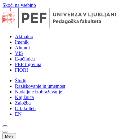
Skoči na vsebino
Aktualno
Imenik
Alumni
VIS
E-učilnica
PEF-trgovina
FIORI
Študij
Raziskovanje in umetnost
Nadaljnje izobraževanje
Knjižnica
Založba
O fakulteti
EN
Meni