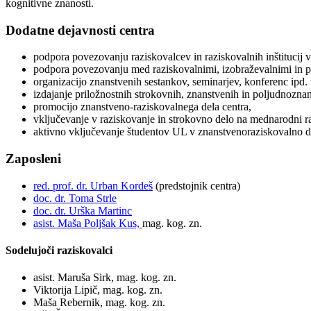
kognitivne znanosti.
Dodatne dejavnosti centra
podpora povezovanju raziskovalcev in raziskovalnih inštitucij v 
podpora povezovanju med raziskovalnimi, izobraževalnimi in po
organizacijo znanstvenih sestankov, seminarjev, konferenc ipd. 
izdajanje priložnostnih strokovnih, znanstvenih in poljudnoznan
promocijo znanstveno-raziskovalnega dela centra,
vključevanje v raziskovanje in strokovno delo na mednarodni r
aktivno vključevanje študentov UL v znanstvenoraziskovalno de
Zaposleni
red. prof. dr. Urban Kordeš
(predstojnik centra)
doc. dr. Toma Strle
doc. dr. Urška Martinc
asist. Maša Poljšak Kus,
mag. kog. zn.
Sodelujoči raziskovalci
asist. Maruša Sirk, mag. kog. zn.
Viktorija Lipič, mag. kog. zn.
Maša Rebernik, mag. kog. zn.