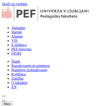
Skoči na vsebino
Aktualno
Imenik
Alumni
VIS
E-učilnica
PEF-trgovina
FIORI
Študij
Raziskovanje in umetnost
Nadaljnje izobraževanje
Knjižnica
Založba
O fakulteti
EN
Meni