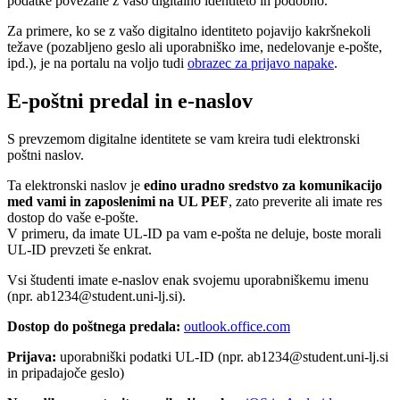
podatke povezane z vašo digitalno identiteto in podobno.
Za primere, ko se z vašo digitalno identiteto pojavijo kakršnekoli
težave (pozabljeno geslo ali uporabniško ime, nedelovanje e-pošte,
ipd.), je na portalu na voljo tudi
obrazec za prijavo napake
.
E-poštni predal in e-naslov
S prevzemom digitalne identitete se vam kreira tudi elektronski
poštni naslov.
Ta elektronski naslov je
edino uradno sredstvo za komunikacijo
med vami in zaposlenimi na UL PEF
, zato preverite ali imate res
dostop do vaše e-pošte.
V primeru, da imate UL-ID pa vam e-pošta ne deluje, boste morali
UL-ID prevzeti še enkrat.
Vsi študenti imate e-naslov enak svojemu uporabniškemu imenu
(npr. ab1234@student.uni-lj.si).
Dostop do poštnega predala:
outlook.office.com
Prijava:
uporabniški podatki UL-ID (npr. ab1234@student.uni-lj.si
in pripadajoče geslo)