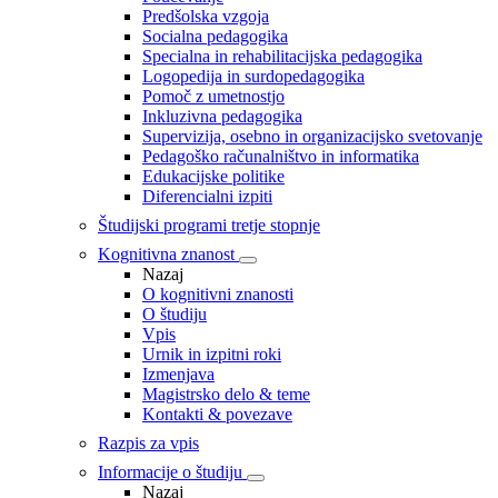
Predšolska vzgoja
Socialna pedagogika
Specialna in rehabilitacijska pedagogika
Logopedija in surdopedagogika
Pomoč z umetnostjo
Inkluzivna pedagogika
Supervizija, osebno in organizacijsko svetovanje
Pedagoško računalništvo in informatika
Edukacijske politike
Diferencialni izpiti
Študijski programi tretje stopnje
Kognitivna znanost
Nazaj
O kognitivni znanosti
O študiju
Vpis
Urnik in izpitni roki
Izmenjava
Magistrsko delo & teme
Kontakti & povezave
Razpis za vpis
Informacije o študiju
Nazaj