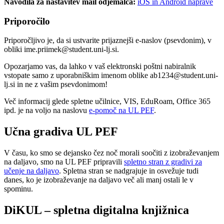
Navodila za nastavitev mail odjemalca:
iOS in Android naprave
Priporočilo
Priporočljivo je, da si ustvarite prijaznejši e-naslov (psevdonim), v
obliki ime.priimek@student.uni-lj.si.
Opozarjamo vas, da lahko v vaš elektronski poštni nabiralnik
vstopate samo z uporabniškim imenom oblike ab1234@student.uni-
lj.si in ne z vašim psevdonimom!
Več informacij glede spletne učilnice, VIS, EduRoam, Office 365
ipd. je na voljo na naslovu
e-pomoč na UL PEF
.
Učna gradiva UL PEF
V času, ko smo se dejansko čez noč morali soočiti z izobraževanjem
na daljavo, smo na UL PEF pripravili
spletno stran z gradivi za
učenje na daljavo
. Spletna stran se nadgrajuje in osvežuje tudi
danes, ko je izobraževanje na daljavo več ali manj ostali le v
spominu.
DiKUL – spletna digitalna knjižnica