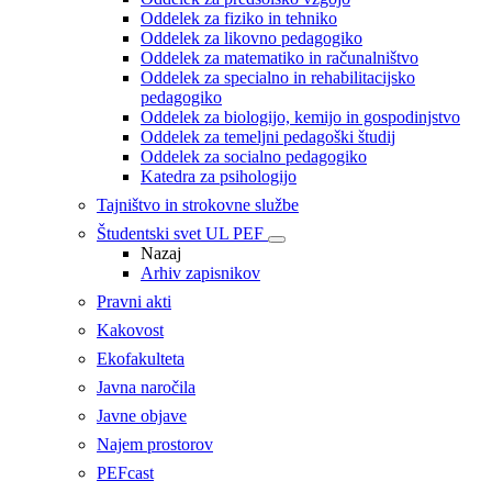
Oddelek za fiziko in tehniko
Oddelek za likovno pedagogiko
Oddelek za matematiko in računalništvo
Oddelek za specialno in rehabilitacijsko
pedagogiko
Oddelek za biologijo, kemijo in gospodinjstvo
Oddelek za temeljni pedagoški študij
Oddelek za socialno pedagogiko
Katedra za psihologijo
Tajništvo in strokovne službe
Študentski svet UL PEF
Nazaj
Arhiv zapisnikov
Pravni akti
Kakovost
Ekofakulteta
Javna naročila
Javne objave
Najem prostorov
PEFcast