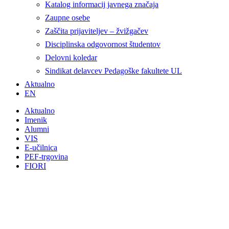
Katalog informacij javnega značaja
Zaupne osebe
Zaščita prijaviteljev – žvižgačev
Disciplinska odgovornost študentov
Delovni koledar
Sindikat delavcev Pedagoške fakultete UL
Aktualno
EN
Aktualno
Imenik
Alumni
VIS
E-učilnica
PEF-trgovina
FIORI