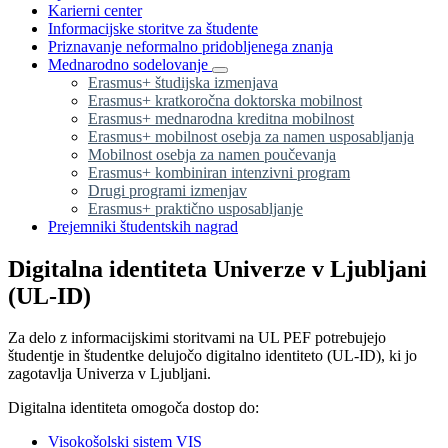
Karierni center
Informacijske storitve za študente
Priznavanje neformalno pridobljenega znanja
Mednarodno sodelovanje
Erasmus+ študijska izmenjava
Erasmus+ kratkoročna doktorska mobilnost
Erasmus+ mednarodna kreditna mobilnost
Erasmus+ mobilnost osebja za namen usposabljanja
Mobilnost osebja za namen poučevanja
Erasmus+ kombiniran intenzivni program
Drugi programi izmenjav
Erasmus+ praktično usposabljanje
Prejemniki študentskih nagrad
Digitalna identiteta Univerze v Ljubljani
(UL-ID)
Za delo z informacijskimi storitvami na UL PEF potrebujejo
študentje in študentke delujočo digitalno identiteto (UL-ID), ki jo
zagotavlja Univerza v Ljubljani.
Digitalna identiteta omogoča dostop do:
Visokošolski sistem VIS