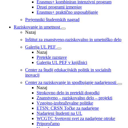
Erasmus+ kombiniran intenzivni program
Drugi programi izmenjav
Erasmus+ praktično usposabljanje
Prejemniki študentskih nagrad
Raziskovanje in umetnost
Nazaj
Inštitut za znanstveno-raziskovalno in umetniško delo
Galerija UL PEF
Nazaj
Pretekle razstave
Galerija UL PEF v knjižnici
Center za študij edukacijskih politik in socialnih
inovacij
Center za raziskovanje in spodbujanje nadarjenosti
Nazaj
Strokovno delo in pretekli dogodki
Znanstveno – raziskovalno delo – projekti
Vzgojno-izobraževalne politike
ETSN: CRSN Točke za nadarjene
Nadarjeni študenti na UL
WCGTC Svetovni svet za nadarjene otroke
Priporočamo