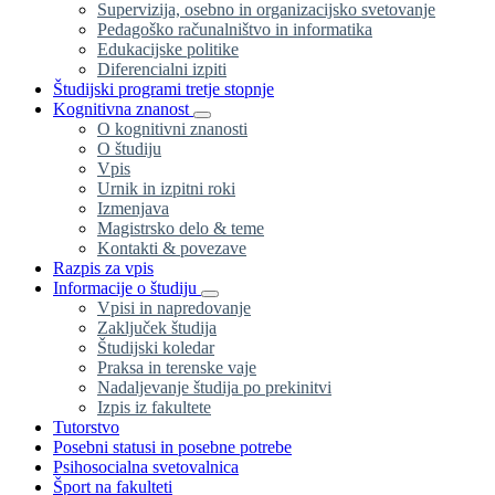
Supervizija, osebno in organizacijsko svetovanje
Pedagoško računalništvo in informatika
Edukacijske politike
Diferencialni izpiti
Študijski programi tretje stopnje
Kognitivna znanost
O kognitivni znanosti
O študiju
Vpis
Urnik in izpitni roki
Izmenjava
Magistrsko delo & teme
Kontakti & povezave
Razpis za vpis
Informacije o študiju
Vpisi in napredovanje
Zaključek študija
Študijski koledar
Praksa in terenske vaje
Nadaljevanje študija po prekinitvi
Izpis iz fakultete
Tutorstvo
Posebni statusi in posebne potrebe
Psihosocialna svetovalnica
Šport na fakulteti