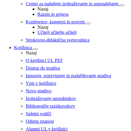
Center za nadaljnje izobraževanje in usposabljanje
Nazaj
Razpis in prijava
Konference, kongresi in posveti
Nazaj
Učitelj učitelju učitelj
Strokovno-didaktična svetovalnica
Knjižnica
Nazaj
O knjižnici UL PEF
Dostop do gradiva
Izposoja, rezerviranje in podaljševanje gradiva
Vpis v knjižnico
Novo gradivo
Izobraževanje uporabnikov
Bibliografije raziskovalcev
Spletni vodiči
Odprta znanost
Alumni UL v knjižnici