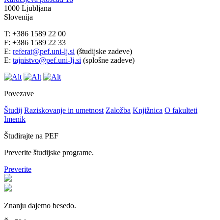
1000 Ljubljana
Slovenija
T: +386 1589 22 00
F: +386 1589 22 33
E:
referat@pef.uni-lj.si
(študijske zadeve)
E:
tajnistvo@pef.uni-lj.si
(splošne zadeve)
Povezave
Študij
Raziskovanje in umetnost
Založba
Knjižnica
O fakulteti
Imenik
Študirajte na PEF
Preverite študijske programe.
Preverite
Znanju dajemo besedo.