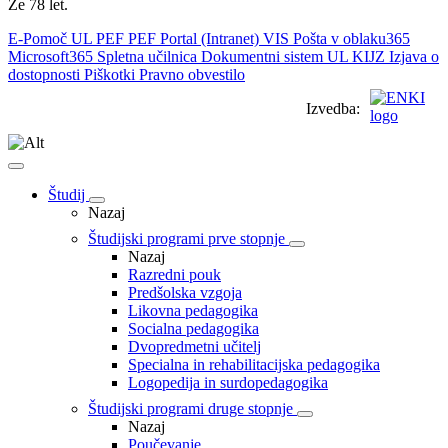
Že 78 let.
E-Pomoč UL PEF
PEF Portal (Intranet)
VIS
Pošta v oblaku365
Microsoft365
Spletna učilnica
Dokumentni sistem UL
KIJZ
Izjava o
dostopnosti
Piškotki
Pravno obvestilo
Izvedba:
Študij
Nazaj
Študijski programi prve stopnje
Nazaj
Razredni pouk
Predšolska vzgoja
Likovna pedagogika
Socialna pedagogika
Dvopredmetni učitelj
Specialna in rehabilitacijska pedagogika
Logopedija in surdopedagogika
Študijski programi druge stopnje
Nazaj
Poučevanje