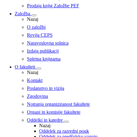
Prodaja knjig Založbe PEF
Založba
Nazaj
O založbi
Revija CEPS
Naravoslovna solnica
Izdaja publikacij
Spletna knjigarna
O fakulteti
Nazaj
Kontakt
Poslanstvo in vizija
Zgodovina
Notranja organiziranost fakultete
Organi in komisije fakultete
Oddelki in katedre
Nazaj
Oddelek za razredni pouk
Oddelek za predšolsko vzgojo