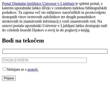
Portal Digitalne knjižnice Univerze v Ljubljani
je spletni portal, s
katerim uporabniki lahko iščejo v centralnem indeksu bibliografskih
podatkov. Ta zajema več sto milijonov naročniških in prosto/odprto
dostopnih virov svetovnih založnikov ter drugih ponudnikov
strokovnih in znanstvenih informacij z vseh znanstvenih ved. Na
osnovi portala uporabniki Univerze v Ljubljani lahko dostopajo tudi
do celotnih besedil člankov e-revij in do poglavij e-knjig.
Bodi na tekočem
Strinjam se s
pogoji.
Prijava