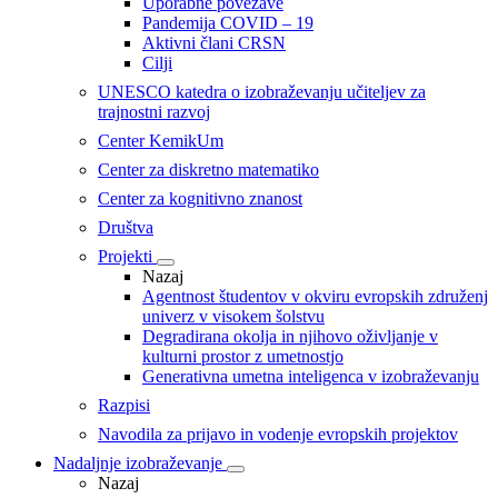
Uporabne povezave
Pandemija COVID – 19
Aktivni člani CRSN
Cilji
UNESCO katedra o izobraževanju učiteljev za
trajnostni razvoj
Center KemikUm
Center za diskretno matematiko
Center za kognitivno znanost
Društva
Projekti
Nazaj
Agentnost študentov v okviru evropskih združenj
univerz v visokem šolstvu
Degradirana okolja in njihovo oživljanje v
kulturni prostor z umetnostjo
Generativna umetna inteligenca v izobraževanju
Razpisi
Navodila za prijavo in vodenje evropskih projektov
Nadaljnje izobraževanje
Nazaj