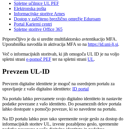
Spletne učilnice UL PEF
Elektronska pošta
Informacijske storitve Arnes
Dostop v zaščiteno brezžično omrežje Eduroam
Portal Karierni centri
Spletne storitve Office 365
Priporočljivo je da si uredite multifaktorsko avtentikacijo MFA.
Uporabniška navodila in aktivacija MFA so na
https://id.uni-lj.si
.
Več o informacijskih storitvah, ki jih omogoča UL ID je na voljo
spletni strani
e-pomoč PEF
ter na spletni strani
UL
.
Prevzem UL-ID
Prevzem digitalne identitete je mogoč na osrednjem portalu za
upravljanje z vašo digitalno identiteto:
ID portal
Na portalu lahko prevzamete svojo digitalno identiteto in nastavite
podatke povezane z vašo identiteto. Do posameznih delov portala
lahko dostopate s pomočjo povezav, ki so navedene na portalu.
Na ID portalu lahko prav tako spremenite svoje geslo za dostop do
informacijskih storitev UL, izveste pozabljeno geslo, spremenite