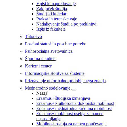
Vpisi in napredovanje
Zaključek študija
Študijski koledar
Praksa in terenske vaje
Nadaljevanje študija po prekinitvi
Izpis iz fakultete
Tutorstvo
Posebni statusi in posebne potrebe
Psihosocialna svetovalnica
Šport na fakulteti
Karierni center
Informacijske storitve za študente
Priznavanje neformalno pridobljenega znanja
Mednarodno sodelovanje
Nazaj
Erasmus+ študijska izmenjava
Erasmus+ kratkoročna doktorska mobilnost
Erasmus+ mednarodna kreditna mobilnost
Erasmus+ mobilnost osebja za namen
usposabljanja
Mobilnost osebja za namen poučevanja