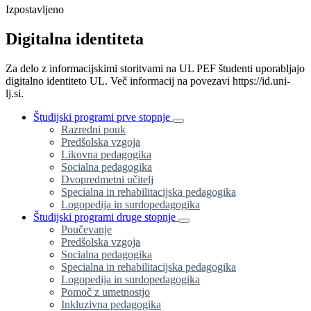
Izpostavljeno
Digitalna identiteta
Za delo z informacijskimi storitvami na UL PEF študenti uporabljajo
digitalno identiteto UL. Več informacij na povezavi https://id.uni-
lj.si.
Študijski programi prve stopnje
Razredni pouk
Predšolska vzgoja
Likovna pedagogika
Socialna pedagogika
Dvopredmetni učitelj
Specialna in rehabilitacijska pedagogika
Logopedija in surdopedagogika
Študijski programi druge stopnje
Poučevanje
Predšolska vzgoja
Socialna pedagogika
Specialna in rehabilitacijska pedagogika
Logopedija in surdopedagogika
Pomoč z umetnostjo
Inkluzivna pedagogika