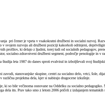
anja pri čemer je vpeta v vsakokratni družbeni in socialni razvoj. Razv
v svojem razvoju ali družbeni poziciji kakorkoli odrinjeni, depriviligir
h profilov, ki delajo z ljudmi, torej tudi od socialnih pedagogov, pren
stor, socialno-zdravstveni družbeni segment, področje penologije in v 
študija leta 1987 do danes sproti evalviral in izboljševali svoj študijs
avodi, stanovanjske skupine, centri za socialno delo, vrtci, šole, dija
v različna projektna dela, kjer si nabirajo dragocene izkušnje.
cije, ki so bile večinoma osnovane na Oddelku za socialno pedagogiko
ga dela itn. Prav tako smo z letom 2006 pričeli z izdajanjem tematskih