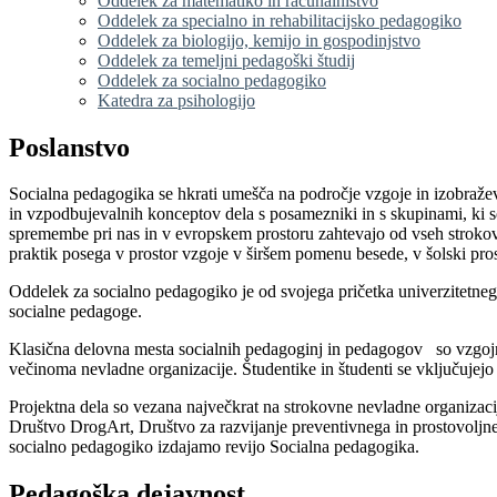
Oddelek za matematiko in računalništvo
Oddelek za specialno in rehabilitacijsko pedagogiko
Oddelek za biologijo, kemijo in gospodinjstvo
Oddelek za temeljni pedagoški študij
Oddelek za socialno pedagogiko
Katedra za psihologijo
Poslanstvo
Socialna pedagogika se hkrati umešča na področje vzgoje in izobražev
in vzpodbujevalnih konceptov dela s posamezniki in s skupinami, ki so 
spremembe pri nas in v evropskem prostoru zahtevajo od vseh strokovni
praktik posega v prostor vzgoje v širšem pomenu besede, v šolski pro
Oddelek za socialno pedagogiko je od svojega pričetka univerzitetnega 
socialne pedagoge.
Klasična delovna mesta socialnih pedagoginj in pedagogov so vzgojni z
večinoma nevladne organizacije. Študentike in študenti se vključujejo 
Projektna dela so vezana največkrat na strokovne nevladne organiza
Društvo DrogArt, Društvo za razvijanje preventivnega in prostovoljne
socialno pedagogiko izdajamo revijo Socialna pedagogika.
Pedagoška dejavnost