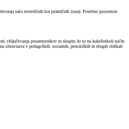
obivanja tako teoretičnih kot praktičnih znanj. Posebno pozornost
sti, vključevanja posameznikov in skupin, ki so na kakršenkoli način
nalna obravnava v pedagoških, socialnih, penoloških in drugih oblikah