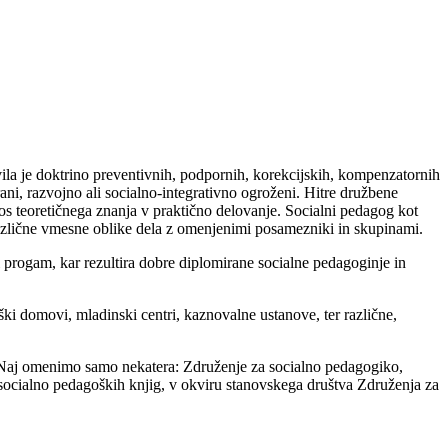
ila je doktrino preventivnih, podpornih, korekcijskih, kompenzatornih
ani, razvojno ali socialno-integrativno ogroženi. Hitre družbene
os teoretičnega znanja v praktično delovanje. Socialni pedagog kot
različne vmesne oblike dela z omenjenimi posamezniki in skupinami.
ki progam, kar rezultira dobre diplomirane socialne pedagoginje in
ški domovi, mladinski centri, kaznovalne ustanove, ter različne,
. Naj omenimo samo nekatera: Združenje za socialno pedagogiko,
 socialno pedagoških knjig, v okviru stanovskega društva Združenja za