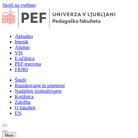
Skoči na vsebino
Aktualno
Imenik
Alumni
VIS
E-učilnica
PEF-trgovina
FIORI
Študij
Raziskovanje in umetnost
Nadaljnje izobraževanje
Knjižnica
Založba
O fakulteti
EN
Meni