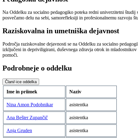
Na Oddelku za socialno pedagogiko poteka redni univerzitetni študij s
posvečamo delu na sebi, samorefleksiji in profesionalnemu razvoju št
Raziskovalna in umetniška dejavnost
Področja raziskovalne dejavnosti se na Oddelku za socialno pedagogik
izključeni in depriviligirani, duševnega zdravja otrok in mladostnikov
pomoči.
Podrobneje o oddelku
Člani/-ice oddelka
Ime in priimek
Naziv
Nina Amon Podobnikar
asistentka
Ana Bešter Zupančič
asistentka
Anja Gruden
asistentka