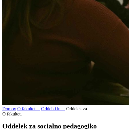
Domov
O fakultet…
Oddelki in…
Oddelek za…
O fakulteti
Oddelek za
socialno
pedagogiko