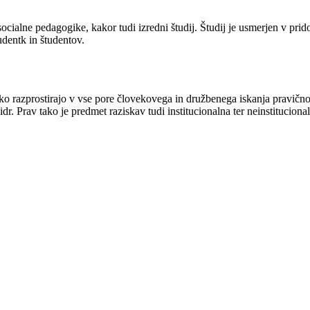
ocialne pedagogike, kakor tudi izredni študij. Študij je usmerjen v prid
udentk in študentov.
o razprostirajo v vse pore človekovega in družbenega iskanja pravično
 idr. Prav tako je predmet raziskav tudi institucionalna ter neinstitucio