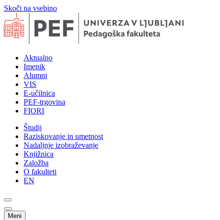
Skoči na vsebino
Aktualno
Imenik
Alumni
VIS
E-učilnica
PEF-trgovina
FIORI
Študij
Raziskovanje in umetnost
Nadaljnje izobraževanje
Knjižnica
Založba
O fakulteti
EN
Meni