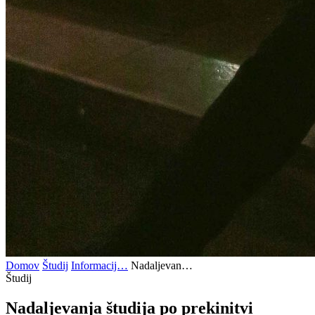
Domov
Študij
Informacij…
Nadaljevan…
Študij
Nadaljevanja
študija po prekinitvi