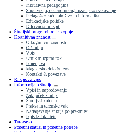
Inkluzivna pedagogika
Supervizija, osebno in organizacijsko svetovanje
Pedagoško računalništvo in informatika
Edukacijske politike
Diferencialni izpiti
Študijski programi tretje stopnje
Kognitivna znanost
O kognitivni znanosti
O študiju
Vpis
Urnik in izpitni roki
Izmenjava
Magistrsko delo & teme
Kontakti & povezave
Razpis za vpis
Informacije o študiju
Vpisi in napredovanje
Zaključek študija
Študijski koledar
Praksa in terenske vaje
Nadaljevanje študija po prekinitvi
Izpis iz fakultete
Tutorstvo
Posebni statusi in posebne potrebe