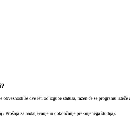
i?
jske obveznosti še dve leti od izgube statusa, razen če se programu izte
 Prošnja za nadaljevanje in dokončanje prekinjenega študija).