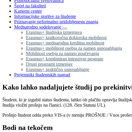
Psihosocialna svetovalnica
Šport na fakulteti
Karierni center
Informacijske storitve za študente
Priznavanje neformalno pridobljenega znanja
Mednarodno sodelovanje
Erasmus+ študijska izmenjava
Erasmus+ kratkoročna doktorska mobilnost
Erasmus+ mednarodna kreditna mobilnost
Erasmus+ mobilnost osebja za namen usposabljanja
Mobilnost osebja za namen poučevanja
Erasmus+ kombiniran intenzivni program
Drugi programi izmenjav
Erasmus+ praktično usposabljanje
Prejemniki študentskih nagrad
Kako lahko nadaljujete študij po prekinitv
Študent, ki je izgubil status študenta, lahko ob plačilu opravlja študi
študija vložiti prošnjo na članici. (128. člen Statuta UL).
Prošnjo študent odda preko VIS-a (v meniju PROŠNJE / Vnos prošenj /
Bodi na tekočem