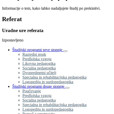
Informacije o tem, kako lahko nadaljujete študij po prekinitvi.
Referat
Uradne ure referata
Izpostavljeno
Študijski programi prve stopnje
Razredni pouk
Predšolska vzgoja
Likovna pedagogika
Socialna pedagogika
Dvopredmetni učitelj
Specialna in rehabilitacijska pedagogika
Logopedija in surdopedagogika
Študijski programi druge stopnje
Poučevanje
Predšolska vzgoja
Socialna pedagogika
Specialna in rehabilitacijska pedagogika
Logopedija in surdopedagogika
Pomoč z umetnostjo