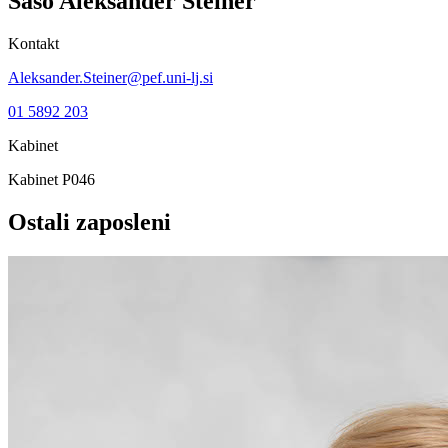
Sašo Aleksander
Steiner
Kontakt
Aleksander.Steiner@pef.uni-lj.si
01 5892 203
Kabinet
Kabinet P046
Ostali zaposleni