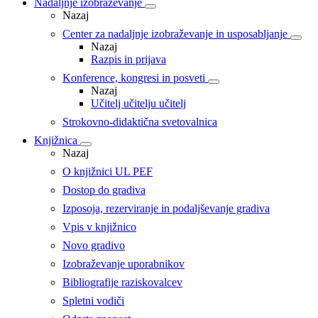
Nadaljnje izobraževanje
Nazaj
Center za nadaljnje izobraževanje in usposabljanje
Nazaj
Razpis in prijava
Konference, kongresi in posveti
Nazaj
Učitelj učitelju učitelj
Strokovno-didaktična svetovalnica
Knjižnica
Nazaj
O knjižnici UL PEF
Dostop do gradiva
Izposoja, rezerviranje in podaljševanje gradiva
Vpis v knjižnico
Novo gradivo
Izobraževanje uporabnikov
Bibliografije raziskovalcev
Spletni vodiči