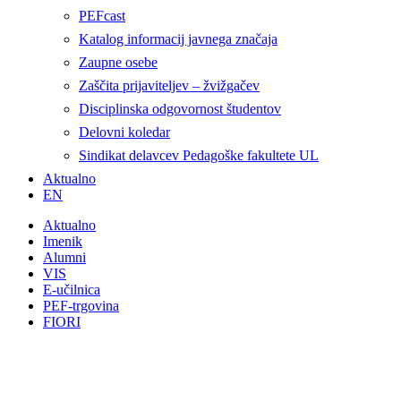
PEFcast
Katalog informacij javnega značaja
Zaupne osebe
Zaščita prijaviteljev – žvižgačev
Disciplinska odgovornost študentov
Delovni koledar
Sindikat delavcev Pedagoške fakultete UL
Aktualno
EN
Aktualno
Imenik
Alumni
VIS
E-učilnica
PEF-trgovina
FIORI