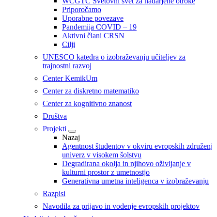
WCGTC Svetovni svet za nadarjene otroke
Priporočamo
Uporabne povezave
Pandemija COVID – 19
Aktivni člani CRSN
Cilji
UNESCO katedra o izobraževanju učiteljev za
trajnostni razvoj
Center KemikUm
Center za diskretno matematiko
Center za kognitivno znanost
Društva
Projekti
Nazaj
Agentnost študentov v okviru evropskih združenj
univerz v visokem šolstvu
Degradirana okolja in njihovo oživljanje v
kulturni prostor z umetnostjo
Generativna umetna inteligenca v izobraževanju
Razpisi
Navodila za prijavo in vodenje evropskih projektov