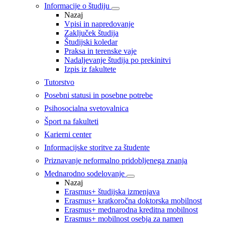
Informacije o študiju
Nazaj
Vpisi in napredovanje
Zaključek študija
Študijski koledar
Praksa in terenske vaje
Nadaljevanje študija po prekinitvi
Izpis iz fakultete
Tutorstvo
Posebni statusi in posebne potrebe
Psihosocialna svetovalnica
Šport na fakulteti
Karierni center
Informacijske storitve za študente
Priznavanje neformalno pridobljenega znanja
Mednarodno sodelovanje
Nazaj
Erasmus+ študijska izmenjava
Erasmus+ kratkoročna doktorska mobilnost
Erasmus+ mednarodna kreditna mobilnost
Erasmus+ mobilnost osebja za namen