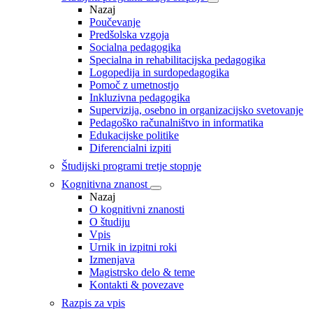
Nazaj
Poučevanje
Predšolska vzgoja
Socialna pedagogika
Specialna in rehabilitacijska pedagogika
Logopedija in surdopedagogika
Pomoč z umetnostjo
Inkluzivna pedagogika
Supervizija, osebno in organizacijsko svetovanje
Pedagoško računalništvo in informatika
Edukacijske politike
Diferencialni izpiti
Študijski programi tretje stopnje
Kognitivna znanost
Nazaj
O kognitivni znanosti
O študiju
Vpis
Urnik in izpitni roki
Izmenjava
Magistrsko delo & teme
Kontakti & povezave
Razpis za vpis