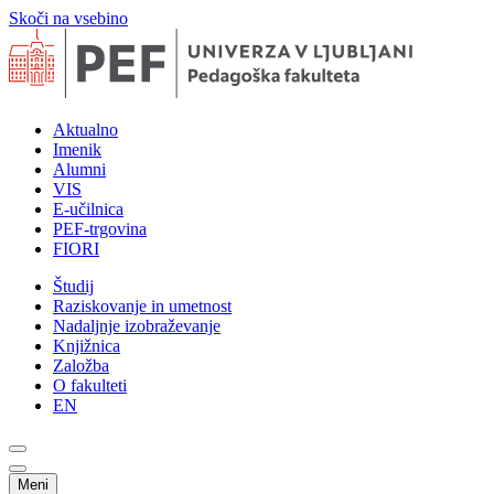
Skoči na vsebino
Aktualno
Imenik
Alumni
VIS
E-učilnica
PEF-trgovina
FIORI
Študij
Raziskovanje in umetnost
Nadaljnje izobraževanje
Knjižnica
Založba
O fakulteti
EN
Meni