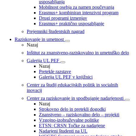
usposabljanja
Mobilnost osebja za namen poučevanja
Erasmus+ kombiniran intenzivni program
Drugi programi izmenjav
Erasmus+ praktično usposabljanje
Prejemniki študentskih nagrad
Raziskovanje in umetnost
Nazaj
Inštitut za znanstveno-raziskovalno in umetniško delo
Galerija UL PEF
Nazaj
Pretekle razstave
Galerija UL PEF v knjižnici
Center za študij edukacijskih politik in socialnih
inovacij
Center za raziskovanje in spodbujanje nadarjenosti
Nazaj
Strokovno delo in pretekli dogodki
Znanstveno – raziskovalno delo – projekti
Vzgojno-izobraževalne politike
ETSN: CRSN Točke za nadarjene
Nadarjeni študenti na UL