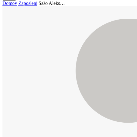
Domov
Zaposleni
Sašo Aleks…