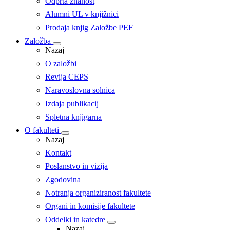
Odprta znanost
Alumni UL v knjižnici
Prodaja knjig Založbe PEF
Založba
Nazaj
O založbi
Revija CEPS
Naravoslovna solnica
Izdaja publikacij
Spletna knjigarna
O fakulteti
Nazaj
Kontakt
Poslanstvo in vizija
Zgodovina
Notranja organiziranost fakultete
Organi in komisije fakultete
Oddelki in katedre
Nazaj