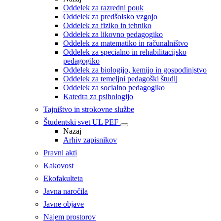
Oddelek za razredni pouk
Oddelek za predšolsko vzgojo
Oddelek za fiziko in tehniko
Oddelek za likovno pedagogiko
Oddelek za matematiko in računalništvo
Oddelek za specialno in rehabilitacijsko
pedagogiko
Oddelek za biologijo, kemijo in gospodinjstvo
Oddelek za temeljni pedagoški študij
Oddelek za socialno pedagogiko
Katedra za psihologijo
Tajništvo in strokovne službe
Študentski svet UL PEF
Nazaj
Arhiv zapisnikov
Pravni akti
Kakovost
Ekofakulteta
Javna naročila
Javne objave
Najem prostorov