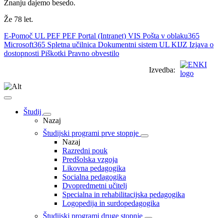
Znanju dajemo besedo.
Že 78 let.
E-Pomoč UL PEF
PEF Portal (Intranet)
VIS
Pošta v oblaku365
Microsoft365
Spletna učilnica
Dokumentni sistem UL
KIJZ
Izjava o
dostopnosti
Piškotki
Pravno obvestilo
Izvedba:
Študij
Nazaj
Študijski programi prve stopnje
Nazaj
Razredni pouk
Predšolska vzgoja
Likovna pedagogika
Socialna pedagogika
Dvopredmetni učitelj
Specialna in rehabilitacijska pedagogika
Logopedija in surdopedagogika
Študijski programi druge stopnje