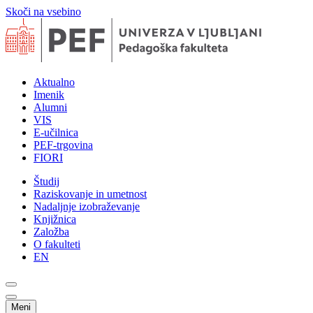
Skoči na vsebino
Aktualno
Imenik
Alumni
VIS
E-učilnica
PEF-trgovina
FIORI
Študij
Raziskovanje in umetnost
Nadaljnje izobraževanje
Knjižnica
Založba
O fakulteti
EN
Meni