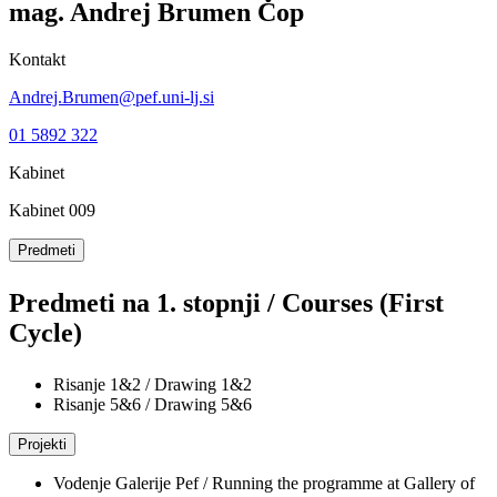
mag.
Andrej
Brumen Čop
Kontakt
Andrej.Brumen@pef.uni-lj.si
01 5892 322
Kabinet
Kabinet 009
Predmeti
Predmeti na 1. stopnji / Courses (First
Cycle)
Risanje 1&2 / Drawing 1&2
Risanje 5&6 / Drawing 5&6
Projekti
Vodenje Galerije Pef / Running the programme at Gallery of