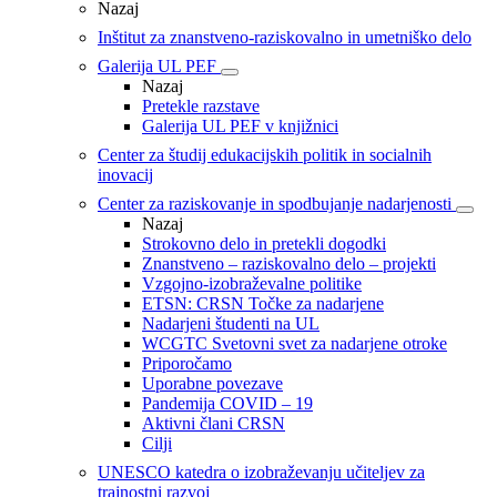
Nazaj
Inštitut za znanstveno-raziskovalno in umetniško delo
Galerija UL PEF
Nazaj
Pretekle razstave
Galerija UL PEF v knjižnici
Center za študij edukacijskih politik in socialnih
inovacij
Center za raziskovanje in spodbujanje nadarjenosti
Nazaj
Strokovno delo in pretekli dogodki
Znanstveno – raziskovalno delo – projekti
Vzgojno-izobraževalne politike
ETSN: CRSN Točke za nadarjene
Nadarjeni študenti na UL
WCGTC Svetovni svet za nadarjene otroke
Priporočamo
Uporabne povezave
Pandemija COVID – 19
Aktivni člani CRSN
Cilji
UNESCO katedra o izobraževanju učiteljev za
trajnostni razvoj