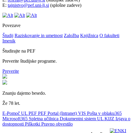
E:
tajnistvo@pef.uni-lj.si
(splošne zadeve)
Povezave
Študij
Raziskovanje in umetnost
Založba
Knjižnica
O fakulteti
Imenik
Študirajte na PEF
Preverite študijske programe.
Preverite
Znanju dajemo besedo.
Že 78 let.
E-Pomoč UL PEF
PEF Portal (Intranet)
VIS
Pošta v oblaku365
Microsoft365
Spletna učilnica
Dokumentni sistem UL
KIJZ
Izjava o
dostopnosti
Piškotki
Pravno obvestilo