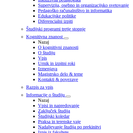
Supervizija, osebno in organizacijsko svetovanje
Pedagoško računalništvo in informatika
Edukacijske politike
Diferencialni izpiti
Študijski programi tretje stopnje
Kognitivna znanost
Nazaj
O kognitivni znanosti
O študiju
Vpis
Urnik in izpitni roki
Izmenjava
Magistrsko delo & teme
Kontakti & povezave
Razpis za vpis
Informacije o študiju
Nazaj
Vpisi in napredovanje
Zaključek študija
Študijski koledar
Praksa in terenske vaje
Nadaljevanje študija po prekinitvi
Izpis iz fakultete