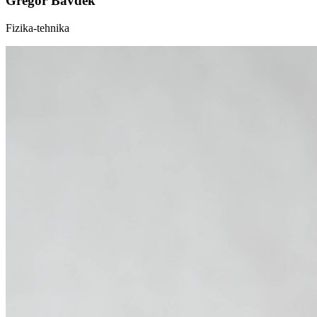
Gregor Bavdek
Fizika-tehnika