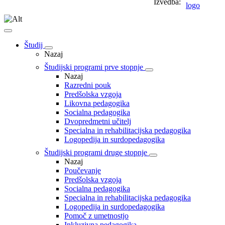
Izvedba:
Študij
Nazaj
Študijski programi prve stopnje
Nazaj
Razredni pouk
Predšolska vzgoja
Likovna pedagogika
Socialna pedagogika
Dvopredmetni učitelj
Specialna in rehabilitacijska pedagogika
Logopedija in surdopedagogika
Študijski programi druge stopnje
Nazaj
Poučevanje
Predšolska vzgoja
Socialna pedagogika
Specialna in rehabilitacijska pedagogika
Logopedija in surdopedagogika
Pomoč z umetnostjo
Inkluzivna pedagogika