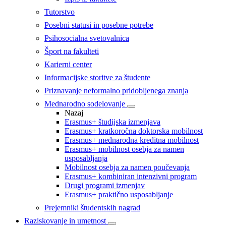
Tutorstvo
Posebni statusi in posebne potrebe
Psihosocialna svetovalnica
Šport na fakulteti
Karierni center
Informacijske storitve za študente
Priznavanje neformalno pridobljenega znanja
Mednarodno sodelovanje
Nazaj
Erasmus+ študijska izmenjava
Erasmus+ kratkoročna doktorska mobilnost
Erasmus+ mednarodna kreditna mobilnost
Erasmus+ mobilnost osebja za namen
usposabljanja
Mobilnost osebja za namen poučevanja
Erasmus+ kombiniran intenzivni program
Drugi programi izmenjav
Erasmus+ praktično usposabljanje
Prejemniki študentskih nagrad
Raziskovanje in umetnost