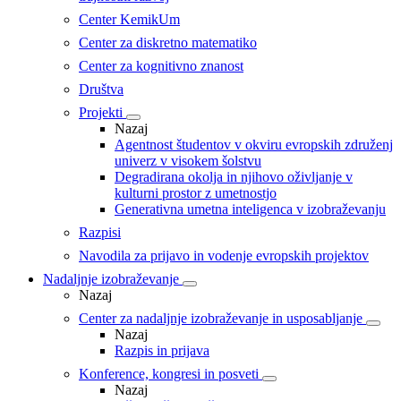
Center KemikUm
Center za diskretno matematiko
Center za kognitivno znanost
Društva
Projekti
Nazaj
Agentnost študentov v okviru evropskih združenj
univerz v visokem šolstvu
Degradirana okolja in njihovo oživljanje v
kulturni prostor z umetnostjo
Generativna umetna inteligenca v izobraževanju
Razpisi
Navodila za prijavo in vodenje evropskih projektov
Nadaljnje izobraževanje
Nazaj
Center za nadaljnje izobraževanje in usposabljanje
Nazaj
Razpis in prijava
Konference, kongresi in posveti
Nazaj