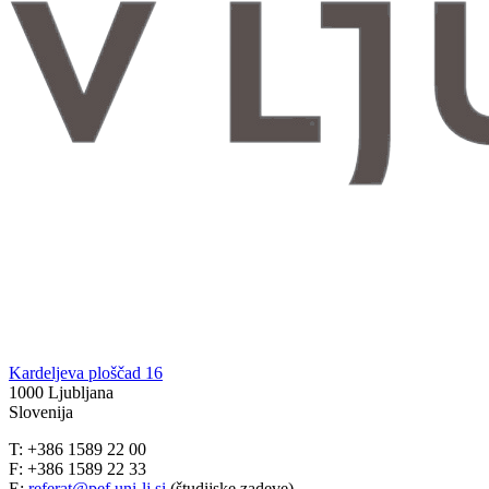
Kardeljeva ploščad 16
1000 Ljubljana
Slovenija
T: +386 1589 22 00
F: +386 1589 22 33
E:
referat@pef.uni-lj.si
(študijske zadeve)