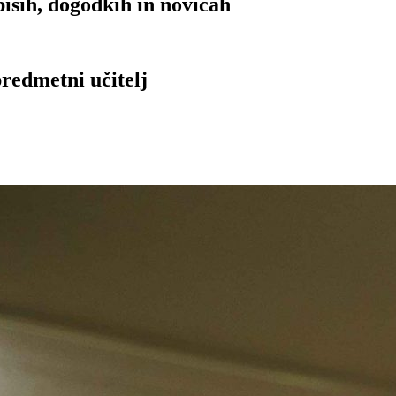
isih, dogodkih in novicah
redmetni učitelj