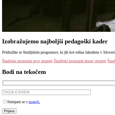
Izobražujemo
najboljši
pedagoški kader
Pridružite se študijskim programov, ki jih kot edina fakulteta v Sloven
Študijski programi prve stopnje
Študijski programi druge stopnje
Štud
Bodi na tekočem
Strinjam se s
pogoji.
Prijava