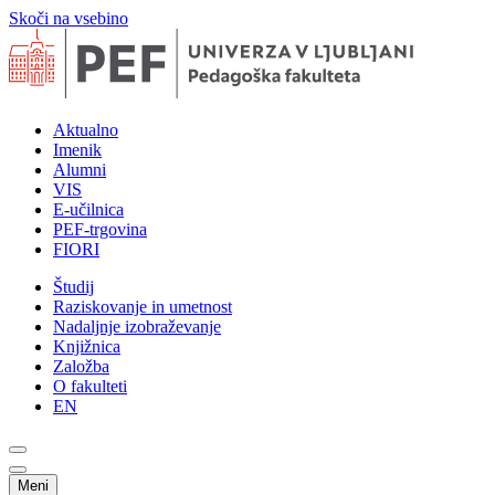
Skoči na vsebino
Aktualno
Imenik
Alumni
VIS
E-učilnica
PEF-trgovina
FIORI
Študij
Raziskovanje in umetnost
Nadaljnje izobraževanje
Knjižnica
Založba
O fakulteti
EN
Meni