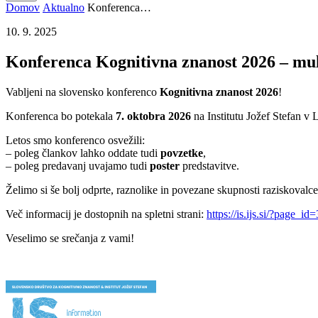
Domov
Aktualno
Konferenca…
10. 9. 2025
Konferenca Kognitivna znanost 2026 – mu
Vabljeni na slovensko konferenco
Kognitivna znanost 2026
!
Konferenca bo potekala
7. oktobra 2026
na Institutu Jožef Stefan v 
Letos smo konferenco osvežili:
– poleg člankov lahko oddate tudi
povzetke
,
– poleg predavanj uvajamo tudi
poster
predstavitve.
Želimo si še bolj odprte, raznolike in povezane skupnosti raziskovalce
Več informacij je dostopnih na spletni strani:
https://is.ijs.si/?page_id
Veselimo se srečanja z vami!