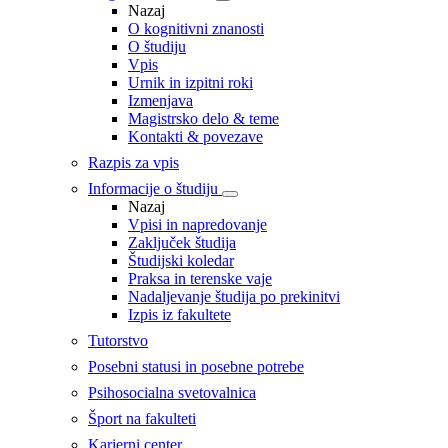
Nazaj
O kognitivni znanosti
O študiju
Vpis
Urnik in izpitni roki
Izmenjava
Magistrsko delo & teme
Kontakti & povezave
Razpis za vpis
Informacije o študiju
Nazaj
Vpisi in napredovanje
Zaključek študija
Študijski koledar
Praksa in terenske vaje
Nadaljevanje študija po prekinitvi
Izpis iz fakultete
Tutorstvo
Posebni statusi in posebne potrebe
Psihosocialna svetovalnica
Šport na fakulteti
Karierni center