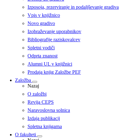
Izposoja, rezerviranje in podaljševanje gradiva
Vpis v knjižnico
Novo gradivo
Izobraževanje uporabnikov
Bibliografije raziskovalcev
Spletni vodiči
Odprta znanost
Alumni UL v knjižnici
Prodaja knjig Založbe PEF
Založba
Nazaj
O založbi
Revija CEPS
Naravoslovna solnica
Izdaja publikacij
Spletna knjigarna
O fakulteti