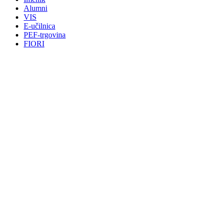
Alumni
VIS
E-učilnica
PEF-trgovina
FIORI