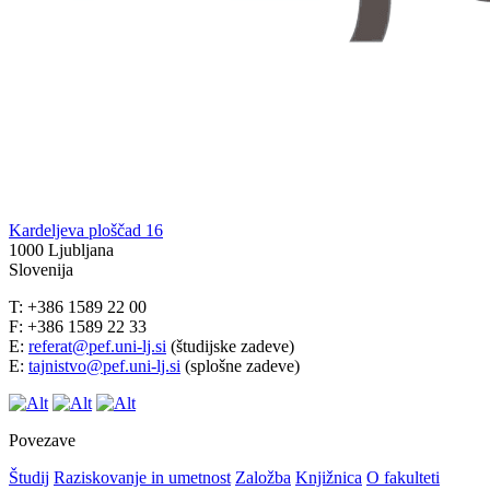
Kardeljeva ploščad 16
1000 Ljubljana
Slovenija
T: +386 1589 22 00
F: +386 1589 22 33
E:
referat@pef.uni-lj.si
(študijske zadeve)
E:
tajnistvo@pef.uni-lj.si
(splošne zadeve)
Povezave
Študij
Raziskovanje in umetnost
Založba
Knjižnica
O fakulteti