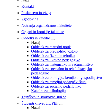
Nazaj
Kontakt
Poslanstvo in vizija
Zgodovina
Notranja organiziranost fakultete
Organi in komisije fakultete
Oddelki in katedre
Nazaj
Oddelek za razredni pouk
Oddelek za predšolsko vzgojo
Oddelek za fiziko in tehniko
Oddelek za likovno pedagogiko
Oddelek za matematiko in računalništvo
Oddelek za specialno in rehabilitacijsko
pedagogiko
Oddelek za biologijo, kemijo in gospodinjstvo
Oddelek za temeljni pedagoški študij
Oddelek za socialno pedagogiko
Katedra za psihologijo
Tajništvo in strokovne službe
Študentski svet UL PEF
Nazaj