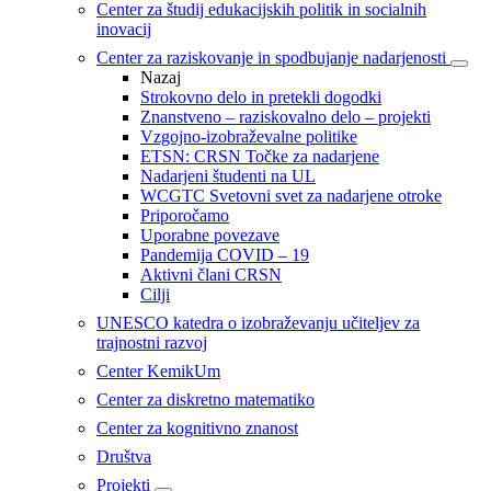
Center za študij edukacijskih politik in socialnih
inovacij
Center za raziskovanje in spodbujanje nadarjenosti
Nazaj
Strokovno delo in pretekli dogodki
Znanstveno – raziskovalno delo – projekti
Vzgojno-izobraževalne politike
ETSN: CRSN Točke za nadarjene
Nadarjeni študenti na UL
WCGTC Svetovni svet za nadarjene otroke
Priporočamo
Uporabne povezave
Pandemija COVID – 19
Aktivni člani CRSN
Cilji
UNESCO katedra o izobraževanju učiteljev za
trajnostni razvoj
Center KemikUm
Center za diskretno matematiko
Center za kognitivno znanost
Društva
Projekti