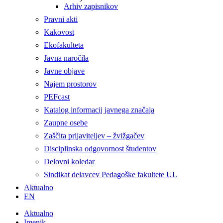
Arhiv zapisnikov
Pravni akti
Kakovost
Ekofakulteta
Javna naročila
Javne objave
Najem prostorov
PEFcast
Katalog informacij javnega značaja
Zaupne osebe
Zaščita prijaviteljev – žvižgačev
Disciplinska odgovornost študentov
Delovni koledar
Sindikat delavcev Pedagoške fakultete UL
Aktualno
EN
Aktualno
Imenik