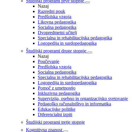
Študijski programi prve stopnje
Nazaj
Razredni pouk
Predšolska vzgoja
Likovna pedagogika
Socialna pedagogika
Dvopredmetni učitelj
Specialna in rehabilitacijska pedagogika
Logopedija in surdopedagogika
Študijski programi druge stopnje
Nazaj
Poučevanje
Predšolska vzgoja
Socialna pedagogika
Specialna in rehabilitacijska pedagogika
Logopedija in surdopedagogika
Pomoč z umetnostjo
Inkluzivna pedagogika
Supervizija, osebno in organizacijsko svetovanje
Pedagoško računalništvo in informatika
Edukacijske politike
Diferencialni izpiti
Študijski programi tretje stopnje
Kognitivna znanost