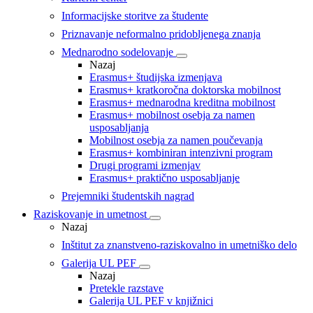
Informacijske storitve za študente
Priznavanje neformalno pridobljenega znanja
Mednarodno sodelovanje
Nazaj
Erasmus+ študijska izmenjava
Erasmus+ kratkoročna doktorska mobilnost
Erasmus+ mednarodna kreditna mobilnost
Erasmus+ mobilnost osebja za namen
usposabljanja
Mobilnost osebja za namen poučevanja
Erasmus+ kombiniran intenzivni program
Drugi programi izmenjav
Erasmus+ praktično usposabljanje
Prejemniki študentskih nagrad
Raziskovanje in umetnost
Nazaj
Inštitut za znanstveno-raziskovalno in umetniško delo
Galerija UL PEF
Nazaj
Pretekle razstave
Galerija UL PEF v knjižnici