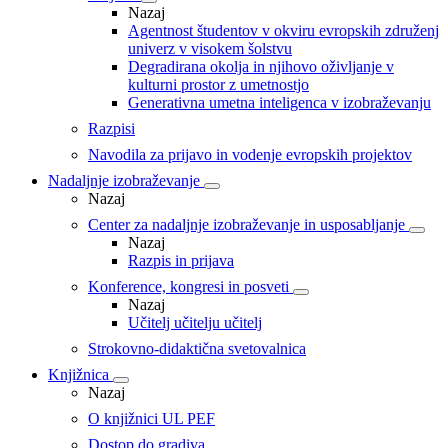
Nazaj
Agentnost študentov v okviru evropskih združenj
univerz v visokem šolstvu
Degradirana okolja in njihovo oživljanje v
kulturni prostor z umetnostjo
Generativna umetna inteligenca v izobraževanju
Razpisi
Navodila za prijavo in vodenje evropskih projektov
Nadaljnje izobraževanje
Nazaj
Center za nadaljnje izobraževanje in usposabljanje
Nazaj
Razpis in prijava
Konference, kongresi in posveti
Nazaj
Učitelj učitelju učitelj
Strokovno-didaktična svetovalnica
Knjižnica
Nazaj
O knjižnici UL PEF
Dostop do gradiva