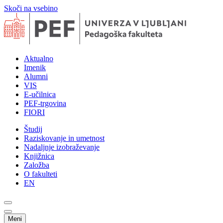
Skoči na vsebino
Aktualno
Imenik
Alumni
VIS
E-učilnica
PEF-trgovina
FIORI
Študij
Raziskovanje in umetnost
Nadaljnje izobraževanje
Knjižnica
Založba
O fakulteti
EN
Meni