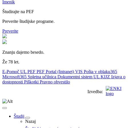
Imenik
Študirajte na PEF
Preverite študijske programe.
Preverite
Znanju dajemo besedo.
Že 78 let.
E-Pomoč UL PEF
PEF Portal (Intranet)
VIS
Pošta v oblaku365
Microsoft365
Spletna učilnica
Dokumentni sistem UL
KIJZ
Izjava o
dostopnosti
Piškotki
Pravno obvestilo
Izvedba:
Študij
Nazaj