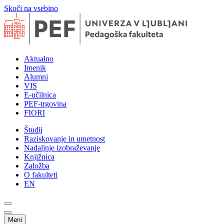
Skoči na vsebino
Aktualno
Imenik
Alumni
VIS
E-učilnica
PEF-trgovina
FIORI
Študij
Raziskovanje in umetnost
Nadaljnje izobraževanje
Knjižnica
Založba
O fakulteti
EN
Meni