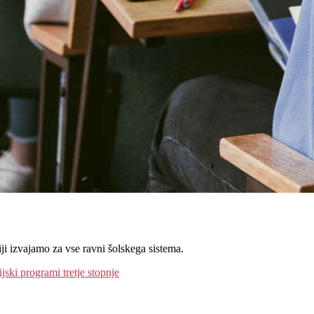
iji izvajamo za vse ravni šolskega sistema.
ijski programi tretje stopnje