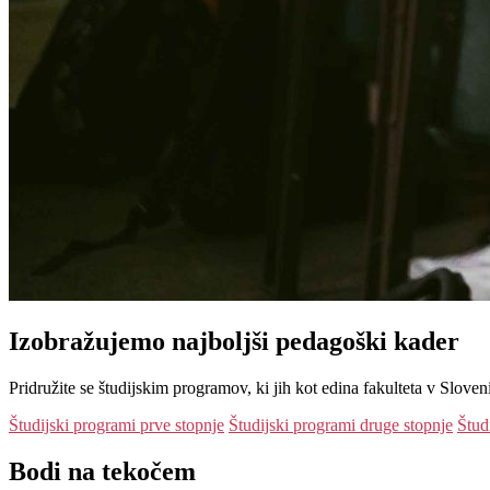
Izobražujemo
najboljši
pedagoški kader
Pridružite se študijskim programov, ki jih kot edina fakulteta v Sloven
Študijski programi prve stopnje
Študijski programi druge stopnje
Štud
Bodi na tekočem