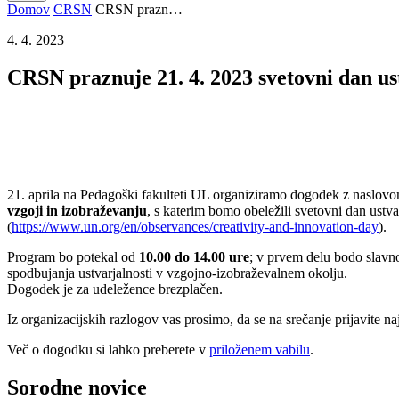
Domov
CRSN
CRSN prazn…
4. 4. 2023
CRSN praznuje 21. 4. 2023 svetovni dan ust
21. aprila na Pedagoški fakulteti UL organiziramo dogodek z naslov
vzgoji in izobraževanju
, s katerim bomo obeležili svetovni dan ustvar
(
https://www.un.org/en/observances/creativity-and-innovation-day
).
Program bo potekal od
10.00 do 14.00 ure
; v prvem delu bodo slavnos
spodbujanja ustvarjalnosti v vzgojno-izobraževalnem okolju.
Dogodek je za udeležence brezplačen.
Iz organizacijskih razlogov vas prosimo, da se na srečanje prijavite n
Več o dogodku si lahko preberete v
priloženem vabilu
.
Sorodne
novice