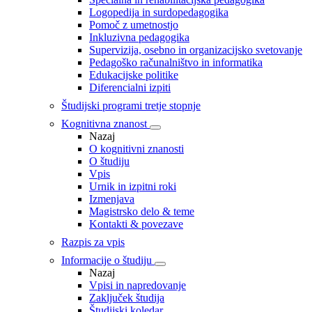
Logopedija in surdopedagogika
Pomoč z umetnostjo
Inkluzivna pedagogika
Supervizija, osebno in organizacijsko svetovanje
Pedagoško računalništvo in informatika
Edukacijske politike
Diferencialni izpiti
Študijski programi tretje stopnje
Kognitivna znanost
Nazaj
O kognitivni znanosti
O študiju
Vpis
Urnik in izpitni roki
Izmenjava
Magistrsko delo & teme
Kontakti & povezave
Razpis za vpis
Informacije o študiju
Nazaj
Vpisi in napredovanje
Zaključek študija
Študijski koledar