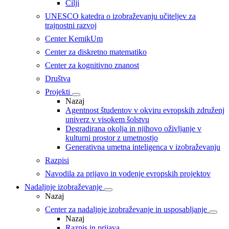
Cilji
UNESCO katedra o izobraževanju učiteljev za
trajnostni razvoj
Center KemikUm
Center za diskretno matematiko
Center za kognitivno znanost
Društva
Projekti
Nazaj
Agentnost študentov v okviru evropskih združenj
univerz v visokem šolstvu
Degradirana okolja in njihovo oživljanje v
kulturni prostor z umetnostjo
Generativna umetna inteligenca v izobraževanju
Razpisi
Navodila za prijavo in vodenje evropskih projektov
Nadaljnje izobraževanje
Nazaj
Center za nadaljnje izobraževanje in usposabljanje
Nazaj
Razpis in prijava