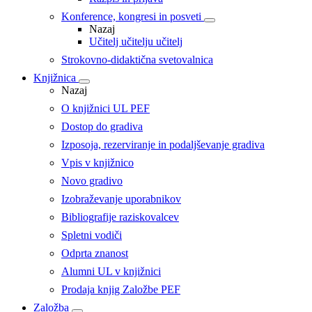
Konference, kongresi in posveti
Nazaj
Učitelj učitelju učitelj
Strokovno-didaktična svetovalnica
Knjižnica
Nazaj
O knjižnici UL PEF
Dostop do gradiva
Izposoja, rezerviranje in podaljševanje gradiva
Vpis v knjižnico
Novo gradivo
Izobraževanje uporabnikov
Bibliografije raziskovalcev
Spletni vodiči
Odprta znanost
Alumni UL v knjižnici
Prodaja knjig Založbe PEF
Založba