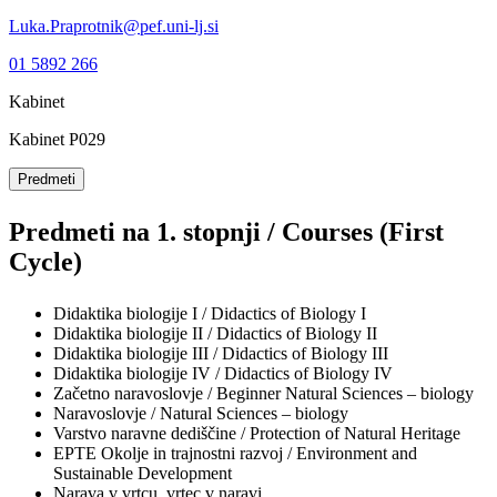
Luka.Praprotnik@pef.uni-lj.si
01 5892 266
Kabinet
Kabinet P029
Predmeti
Predmeti na 1. stopnji / Courses (First
Cycle)
Didaktika biologije I / Didactics of Biology I
Didaktika biologije II / Didactics of Biology II
Didaktika biologije III / Didactics of Biology III
Didaktika biologije IV / Didactics of Biology IV
Začetno naravoslovje / Beginner Natural Sciences – biology
Naravoslovje / Natural Sciences – biology
Varstvo naravne dediščine / Protection of Natural Heritage
EPTE Okolje in trajnostni razvoj / Environment and
Sustainable Development
Narava v vrtcu, vrtec v naravi