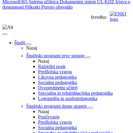
Microsoft365
Spletna učilnica
Dokumentni sistem UL
KIJZ
Izjava o
dostopnosti
Piškotki
Pravno obvestilo
Izvedba:
Študij
Nazaj
Študijski programi prve stopnje
Nazaj
Razredni pouk
Predšolska vzgoja
Likovna pedagogika
Socialna pedagogika
Dvopredmetni učitelj
Specialna in rehabilitacijska pedagogika
Logopedija in surdopedagogika
Študijski programi druge stopnje
Nazaj
Poučevanje
Predšolska vzgoja
Socialna pedagogika
Specialna in rehabilitacijska pedagogika