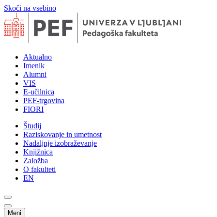
Skoči na vsebino
Aktualno
Imenik
Alumni
VIS
E-učilnica
PEF-trgovina
FIORI
Študij
Raziskovanje in umetnost
Nadaljnje izobraževanje
Knjižnica
Založba
O fakulteti
EN
Meni