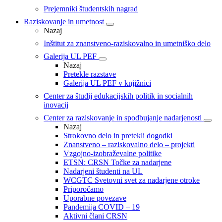
Prejemniki študentskih nagrad
Raziskovanje in umetnost
Nazaj
Inštitut za znanstveno-raziskovalno in umetniško delo
Galerija UL PEF
Nazaj
Pretekle razstave
Galerija UL PEF v knjižnici
Center za študij edukacijskih politik in socialnih
inovacij
Center za raziskovanje in spodbujanje nadarjenosti
Nazaj
Strokovno delo in pretekli dogodki
Znanstveno – raziskovalno delo – projekti
Vzgojno-izobraževalne politike
ETSN: CRSN Točke za nadarjene
Nadarjeni študenti na UL
WCGTC Svetovni svet za nadarjene otroke
Priporočamo
Uporabne povezave
Pandemija COVID – 19
Aktivni člani CRSN