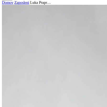
Domov
Zaposleni
Luka Prapr…