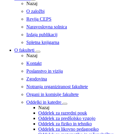
Nazaj
O založbi
Revija CEPS
Naravoslovna solnica
Izdaja publikacij
Spletna knjigarna
O fakulteti
Nazaj
Kontakt
Poslanstvo in vizija
Zgodovina
Notranja organiziranost fakultete
Organi in komisije fakultete
Oddelki in katedre
Nazaj
Oddelek za razredni pouk
Oddelek za predšolsko vzgojo
Oddelek za fiziko in tehniko
Oddelek za likovno pedagogiko