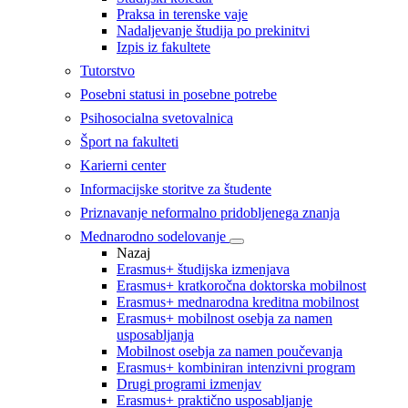
Praksa in terenske vaje
Nadaljevanje študija po prekinitvi
Izpis iz fakultete
Tutorstvo
Posebni statusi in posebne potrebe
Psihosocialna svetovalnica
Šport na fakulteti
Karierni center
Informacijske storitve za študente
Priznavanje neformalno pridobljenega znanja
Mednarodno sodelovanje
Nazaj
Erasmus+ študijska izmenjava
Erasmus+ kratkoročna doktorska mobilnost
Erasmus+ mednarodna kreditna mobilnost
Erasmus+ mobilnost osebja za namen
usposabljanja
Mobilnost osebja za namen poučevanja
Erasmus+ kombiniran intenzivni program
Drugi programi izmenjav
Erasmus+ praktično usposabljanje