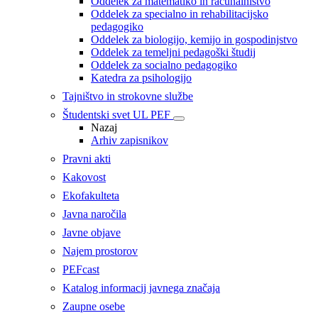
Oddelek za matematiko in računalništvo
Oddelek za specialno in rehabilitacijsko
pedagogiko
Oddelek za biologijo, kemijo in gospodinjstvo
Oddelek za temeljni pedagoški študij
Oddelek za socialno pedagogiko
Katedra za psihologijo
Tajništvo in strokovne službe
Študentski svet UL PEF
Nazaj
Arhiv zapisnikov
Pravni akti
Kakovost
Ekofakulteta
Javna naročila
Javne objave
Najem prostorov
PEFcast
Katalog informacij javnega značaja
Zaupne osebe