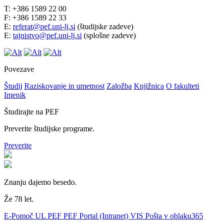
T: +386 1589 22 00
F: +386 1589 22 33
E:
referat@pef.uni-lj.si
(študijske zadeve)
E:
tajnistvo@pef.uni-lj.si
(splošne zadeve)
Povezave
Študij
Raziskovanje in umetnost
Založba
Knjižnica
O fakulteti
Imenik
Študirajte na PEF
Preverite študijske programe.
Preverite
Znanju dajemo besedo.
Že 78 let.
E-Pomoč UL PEF
PEF Portal (Intranet)
VIS
Pošta v oblaku365