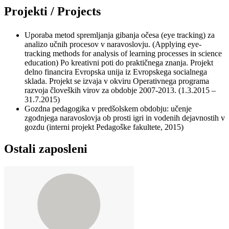
Projekti / Projects
Uporaba metod spremljanja gibanja očesa (eye tracking) za
analizo učnih procesov v naravoslovju. (Applying eye-
tracking methods for analysis of learning processes in science
education) Po kreativni poti do praktičnega znanja. Projekt
delno financira Evropska unija iz Evropskega socialnega
sklada. Projekt se izvaja v okviru Operativnega programa
razvoja človeških virov za obdobje 2007-2013. (1.3.2015 –
31.7.2015)
Gozdna pedagogika v predšolskem obdobju: učenje
zgodnjega naravoslovja ob prosti igri in vodenih dejavnostih v
gozdu (interni projekt Pedagoške fakultete, 2015)
Ostali zaposleni