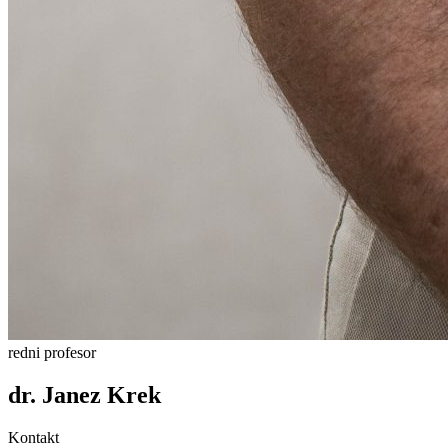
redni profesor
dr.
Janez
Krek
Kontakt