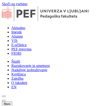
Skoči na vsebino
Aktualno
Imenik
Alumni
VIS
E-učilnica
PEF-trgovina
FIORI
Študij
Raziskovanje in umetnost
Nadaljnje izobraževanje
Knjižnica
Založba
O fakulteti
EN
Meni