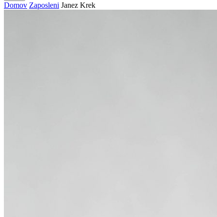
Domov
Zaposleni
Janez Krek