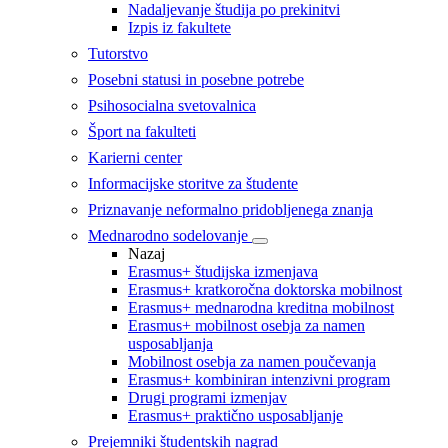
Nadaljevanje študija po prekinitvi
Izpis iz fakultete
Tutorstvo
Posebni statusi in posebne potrebe
Psihosocialna svetovalnica
Šport na fakulteti
Karierni center
Informacijske storitve za študente
Priznavanje neformalno pridobljenega znanja
Mednarodno sodelovanje
Nazaj
Erasmus+ študijska izmenjava
Erasmus+ kratkoročna doktorska mobilnost
Erasmus+ mednarodna kreditna mobilnost
Erasmus+ mobilnost osebja za namen
usposabljanja
Mobilnost osebja za namen poučevanja
Erasmus+ kombiniran intenzivni program
Drugi programi izmenjav
Erasmus+ praktično usposabljanje
Prejemniki študentskih nagrad