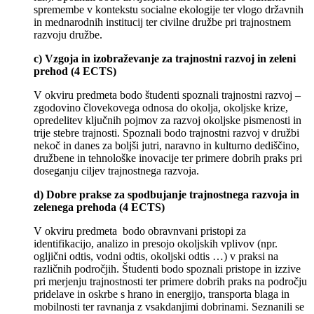
spremembe v kontekstu socialne ekologije ter vlogo državnih
in mednarodnih institucij ter civilne družbe pri trajnostnem
razvoju družbe.
c) Vzgoja in izobraževanje za trajnostni razvoj in zeleni
prehod (4 ECTS)
V okviru predmeta bodo študenti spoznali trajnostni razvoj –
zgodovino človekovega odnosa do okolja, okoljske krize,
opredelitev ključnih pojmov za razvoj okoljske pismenosti in
trije stebre trajnosti. Spoznali bodo trajnostni razvoj v družbi
nekoč in danes za boljši jutri, naravno in kulturno dediščino,
družbene in tehnološke inovacije ter primere dobrih praks pri
doseganju ciljev trajnostnega razvoja.
d) Dobre prakse za spodbujanje
trajnostnega razvoja in
zelenega prehoda
(4 ECTS)
V okviru predmeta bodo obravnvani pristopi za
identifikacijo, analizo in presojo okoljskih vplivov (npr.
ogljični odtis, vodni odtis, okoljski odtis …) v praksi na
različnih področjih. Študenti bodo spoznali pristope in izzive
pri merjenju trajnostnosti ter primere dobrih praks na področju
pridelave in oskrbe s hrano in energijo, transporta blaga in
mobilnosti ter ravnanja z vsakdanjimi dobrinami. Seznanili se