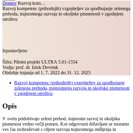
Domov
Razvoj kom…
Razvoj kompetenc (prihodnjih) vzgojiteljev za spodbujanje zelenega
prehoda, trajnostnega razvoja in okoljske pismenosti v zgodnjem
otroštvu
Izpostavljeno
Šifra: Pilotni projekt ULTRA 5.01-1554
Vodja: prof. dr. Iztok Devetak
Obdobje trajanja od 1. 7. 2022 do 31. 12. 2025
Razvoj kompetenc (prihodnjih) vzgojiteljev za spodbujanje
zelenega prehoda, trajnostnega razvoja in okoljske pismenosti
v zgodnjem otroštvu
Opis
V svetu pridobivajo zeleni prehod, trajnostni razvoj in okoljska
pismenost vedno večji pomen. Kot odgovorni državljani se moramo
ves čas izobraževati s ciljem razvoja trajnostnega mišljenja in