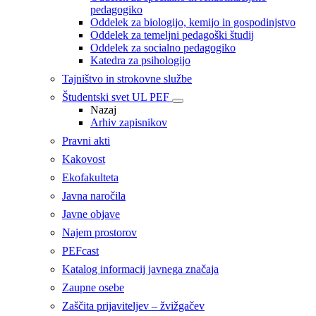
pedagogiko
Oddelek za biologijo, kemijo in gospodinjstvo
Oddelek za temeljni pedagoški študij
Oddelek za socialno pedagogiko
Katedra za psihologijo
Tajništvo in strokovne službe
Študentski svet UL PEF
Nazaj
Arhiv zapisnikov
Pravni akti
Kakovost
Ekofakulteta
Javna naročila
Javne objave
Najem prostorov
PEFcast
Katalog informacij javnega značaja
Zaupne osebe
Zaščita prijaviteljev – žvižgačev