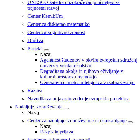
UNESCO katedra o izobraževanju učiteljev za
trajnostni razvoj
Center KemikUm
Center za diskretno matematiko
Center za kognitivno znanost
Društva
Projekti
Nazaj
Agentnost študentov v okviru evropskih združenj
univerz v visokem šolstvu
Degradirana okolja in njihovo oživljanje v
kulturni prostor z umetnostjo
Generativna umetna inteligenca v izobraževanju
Razpisi
Navodila za prijavo in vodenje evropskih projektov
Nadaljnje izobraževanje
Nazaj
Center za nadaljnje izobraževanje in usposabljanje
Nazaj
Razpis in prijava
Konference, kongresi in posveti