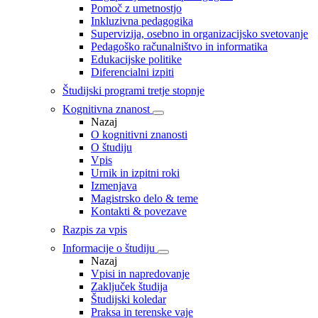
Pomoč z umetnostjo
Inkluzivna pedagogika
Supervizija, osebno in organizacijsko svetovanje
Pedagoško računalništvo in informatika
Edukacijske politike
Diferencialni izpiti
Študijski programi tretje stopnje
Kognitivna znanost
Nazaj
O kognitivni znanosti
O študiju
Vpis
Urnik in izpitni roki
Izmenjava
Magistrsko delo & teme
Kontakti & povezave
Razpis za vpis
Informacije o študiju
Nazaj
Vpisi in napredovanje
Zaključek študija
Študijski koledar
Praksa in terenske vaje