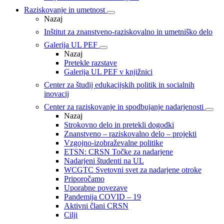
Raziskovanje in umetnost
Nazaj
Inštitut za znanstveno-raziskovalno in umetniško delo
Galerija UL PEF
Nazaj
Pretekle razstave
Galerija UL PEF v knjižnici
Center za študij edukacijskih politik in socialnih
inovacij
Center za raziskovanje in spodbujanje nadarjenosti
Nazaj
Strokovno delo in pretekli dogodki
Znanstveno – raziskovalno delo – projekti
Vzgojno-izobraževalne politike
ETSN: CRSN Točke za nadarjene
Nadarjeni študenti na UL
WCGTC Svetovni svet za nadarjene otroke
Priporočamo
Uporabne povezave
Pandemija COVID – 19
Aktivni člani CRSN
Cilji