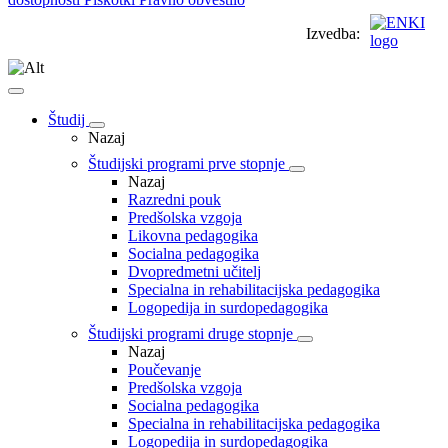
Izvedba:
Študij
Nazaj
Študijski programi prve stopnje
Nazaj
Razredni pouk
Predšolska vzgoja
Likovna pedagogika
Socialna pedagogika
Dvopredmetni učitelj
Specialna in rehabilitacijska pedagogika
Logopedija in surdopedagogika
Študijski programi druge stopnje
Nazaj
Poučevanje
Predšolska vzgoja
Socialna pedagogika
Specialna in rehabilitacijska pedagogika
Logopedija in surdopedagogika