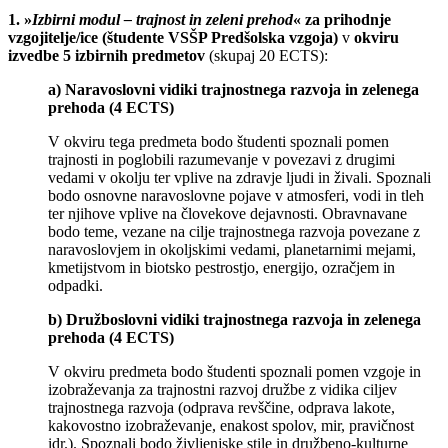
1. »
Izbirni modul – trajnost in zeleni prehod
«
za prihodnje
vzgojitelje/ice (študente VSŠP Predšolska vzgoja)
v
okviru
izvedbe 5 izbirnih predmetov
(skupaj 20 ECTS):
a) Naravoslovni vidiki trajnostnega razvoja in zelenega
prehoda (4 ECTS)
V okviru tega predmeta bodo študenti spoznali pomen
trajnosti in poglobili razumevanje v povezavi z drugimi
vedami v okolju ter vplive na zdravje ljudi in živali. Spoznali
bodo osnovne naravoslovne pojave v atmosferi, vodi in tleh
ter njihove vplive na človekove dejavnosti. Obravnavane
bodo teme, vezane na cilje trajnostnega razvoja povezane z
naravoslovjem in okoljskimi vedami, planetarnimi mejami,
kmetijstvom in biotsko pestrostjo, energijo, ozračjem in
odpadki.
b) Družboslovni vidiki trajnostnega razvoja in zelenega
prehoda (4 ECTS)
V okviru predmeta bodo študenti spoznali pomen vzgoje in
izobraževanja za trajnostni razvoj družbe z vidika ciljev
trajnostnega razvoja (odprava revščine, odprava lakote,
kakovostno izobraževanje, enakost spolov, mir, pravičnost
idr.). Spoznali bodo življenjske stile in družbeno-kulturne