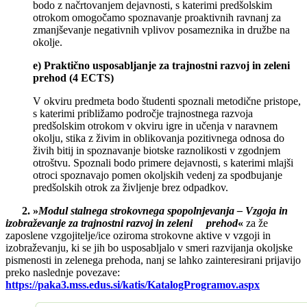
bodo z načrtovanjem dejavnosti, s katerimi predšolskim
otrokom omogočamo spoznavanje proaktivnih ravnanj za
zmanjševanje negativnih vplivov posameznika in družbe na
okolje.
e) Praktično usposabljanje za trajnostni razvoj in zeleni
prehod (4 ECTS)
V okviru predmeta bodo študenti spoznali metodične pristope,
s katerimi približamo področje trajnostnega razvoja
predšolskim otrokom v okviru igre in učenja v naravnem
okolju, stika z živim in oblikovanja pozitivnega odnosa do
živih bitij in spoznavanje biotske raznolikosti v zgodnjem
otroštvu. Spoznali bodo primere dejavnosti, s katerimi mlajši
otroci spoznavajo pomen okoljskih vedenj za spodbujanje
predšolskih otrok za življenje brez odpadkov.
2. »
Modul stalnega strokovnega spopolnjevanja – Vzgoja in
izobraževanje za trajnostni razvoj in zeleni prehod
«
za že
zaposlene vzgojitelje/ice oziroma strokovne aktive v vzgoji in
izobraževanju, ki se jih bo usposabljalo v smeri razvijanja okoljske
pismenosti in zelenega prehoda, nanj se lahko zainteresirani prijavijo
preko naslednje povezave:
https://paka3.mss.edus.si/katis/KatalogProgramov.aspx