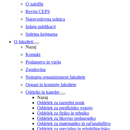
O založbi
Revija CEPS
Naravoslovna solnica
Izdaja publikacij
Spletna knjigarna
O fakulteti
Nazaj
Kontakt
Poslanstvo in vizija
Zgodovina
Notranja organiziranost fakultete
Organi in komisije fakultete
Oddelki in katedre
Nazaj
Oddelek za razredni pouk
Oddelek za predšolsko vzgojo
Oddelek za fiziko in tehniko
Oddelek za likovno pedagogiko
Oddelek za matematiko in računalništvo
Oddelek za specialno in rehabilitacijsko