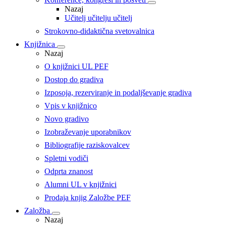
Nazaj
Učitelj učitelju učitelj
Strokovno-didaktična svetovalnica
Knjižnica
Nazaj
O knjižnici UL PEF
Dostop do gradiva
Izposoja, rezerviranje in podaljševanje gradiva
Vpis v knjižnico
Novo gradivo
Izobraževanje uporabnikov
Bibliografije raziskovalcev
Spletni vodiči
Odprta znanost
Alumni UL v knjižnici
Prodaja knjig Založbe PEF
Založba
Nazaj