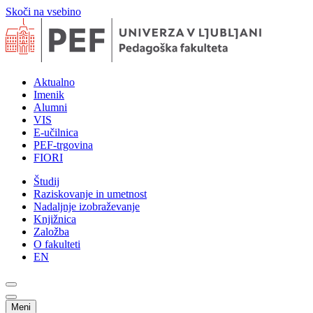
Skoči na vsebino
Aktualno
Imenik
Alumni
VIS
E-učilnica
PEF-trgovina
FIORI
Študij
Raziskovanje in umetnost
Nadaljnje izobraževanje
Knjižnica
Založba
O fakulteti
EN
Meni