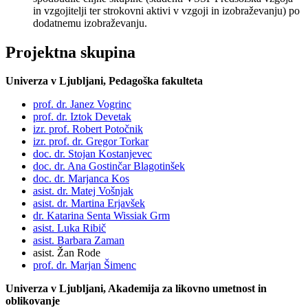
in vzgojitelji ter strokovni aktivi v vzgoji in izobraževanju) po
dodatnemu izobraževanju.
Projektna skupina
Univerza v Ljubljani,
Pedagoška fakulteta
prof. dr. Janez Vogrinc
prof. dr. Iztok Devetak
izr. prof. Robert Potočnik
izr. prof. dr. Gregor Torkar
doc. dr. Stojan Kostanjevec
doc. dr. Ana Gostinčar Blagotinšek
doc. dr. Marjanca Kos
asist. dr. Matej Vošnjak
asist. dr. Martina Erjavšek
dr. Katarina Senta Wissiak Grm
asist. Luka Ribič
asist. Barbara Zaman
asist. Žan Rode
prof. dr. Marjan Šimenc
Univerza v Ljubljani,
Akademija za likovno umetnost in
oblikovanje