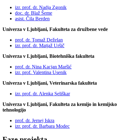
izr. prof. dr. Nadja Zgonik
doc. dr. Blaž Šeme
asist. Čila Berden
Univerza v Ljubljani,
Fakulteta za družbene vede
prof. dr. Tomaž Deželan
izr. prof. dr. Matjaž Uršič
Univerza v Ljubljani,
Biotehniška fakulteta
prof. dr. Nina Kacjan Maršić
izr. prof. Valentina Usenik
Univerza v Ljubljani,
Veterinarska fakulteta
izr. prof. dr. Alenka Seliškar
Univerza v Ljubljani,
Fakulteta za kemijo in kemijsko
tehnologijo
prof. dr. Jernej Iskra
izr. prof. dr. Barbara Modec
Faze projekta