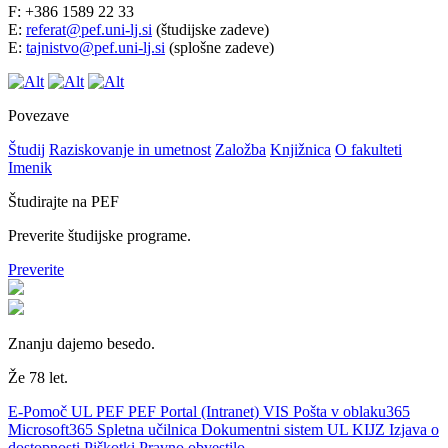
F: +386 1589 22 33
E:
referat@pef.uni-lj.si
(študijske zadeve)
E:
tajnistvo@pef.uni-lj.si
(splošne zadeve)
Povezave
Študij
Raziskovanje in umetnost
Založba
Knjižnica
O fakulteti
Imenik
Študirajte na PEF
Preverite študijske programe.
Preverite
Znanju dajemo besedo.
Že 78 let.
E-Pomoč UL PEF
PEF Portal (Intranet)
VIS
Pošta v oblaku365
Microsoft365
Spletna učilnica
Dokumentni sistem UL
KIJZ
Izjava o
dostopnosti
Piškotki
Pravno obvestilo