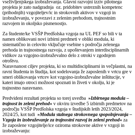
vseživljenjskega izobraževanja. Glavni razvojni izziv pilotnega
projekta je zato nadgradnja oz. pridobitev ustreznih kompetenc
(prihodnjih) vzgojiteljev/ic in strokovnih aktivov v vzgoji in
izobraževanju, v povezavi z zelenim prehodom, trajnostnim
razvojem in okoljsko pismenostjo.
Za študente/ke VSŠP Predšolska vzgoja na UL PEF so bili v ta
namen oblikovani novi izbirni predmeti v obliki modula, ki
sistematično in celovito vključuje vsebine s področja zelenega
prehoda in trajnostnega razvoja, z upoštevanjem interdisciplinarnih
vidikov za vzgojno-izobraževalno delo z otroki v zgodnjem
otroštvu.
Naravnanost ciljev projekta, ki so multidisciplinarni in večplastni, na
ravni študenta in študija, kot sodelovanja že zaposlenih v vrtcu gre v
smeri oblikovanja vrtcev kot vzgojno-izobraževalne inštitucije, v
kateri imajo otroci možnost spoznati in živeti v okolju, ki je
trajnostno naravnano.
Predvideni rezultati projekta so torej uvedba
»
Izbirnega modula –
trajnost in zeleni prehod
«
v okviru izvedbe 5 izbirnih predmetov na
področju VSŠP Predšolska vzgoja v študijskih letih 2023/2024,
2024/25, kot tudi
»
Modula stalnega strokovnega spopolnjevanja –
Vzgoja in izobraževanje za trajnostni razvoj in zeleni prehod
«
za
že zaposlene vzgojitelje/ice oziroma strokovne aktive v vzgoji in
izobraževanju: