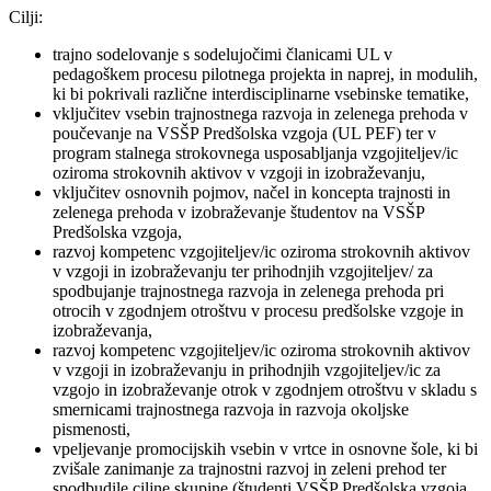
Cilji:
trajno sodelovanje s sodelujočimi članicami UL v
pedagoškem procesu pilotnega projekta in naprej, in modulih,
ki bi pokrivali različne interdisciplinarne vsebinske tematike,
vključitev vsebin trajnostnega razvoja in zelenega prehoda v
poučevanje na VSŠP Predšolska vzgoja (UL PEF) ter v
program stalnega strokovnega usposabljanja vzgojiteljev/ic
oziroma strokovnih aktivov v vzgoji in izobraževanju,
vključitev osnovnih pojmov, načel in koncepta trajnosti in
zelenega prehoda v izobraževanje študentov na VSŠP
Predšolska vzgoja,
razvoj kompetenc vzgojiteljev/ic oziroma strokovnih aktivov
v vzgoji in izobraževanju ter prihodnjih vzgojiteljev/ za
spodbujanje trajnostnega razvoja in zelenega prehoda pri
otrocih v zgodnjem otroštvu v procesu predšolske vzgoje in
izobraževanja,
razvoj kompetenc vzgojiteljev/ic oziroma strokovnih aktivov
v vzgoji in izobraževanju in prihodnjih vzgojiteljev/ic za
vzgojo in izobraževanje otrok v zgodnjem otroštvu v skladu s
smernicami trajnostnega razvoja in razvoja okoljske
pismenosti,
vpeljevanje promocijskih vsebin v vrtce in osnovne šole, ki bi
zvišale zanimanje za trajnostni razvoj in zeleni prehod ter
spodbudile ciljne skupine (študenti VSŠP Predšolska vzgoja