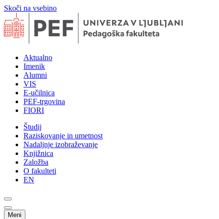
Skoči na vsebino
Aktualno
Imenik
Alumni
VIS
E-učilnica
PEF-trgovina
FIORI
Študij
Raziskovanje in umetnost
Nadaljnje izobraževanje
Knjižnica
Založba
O fakulteti
EN
Meni